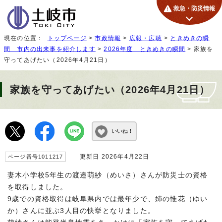
救急・防災情報
現在の位置：
トップページ
>
市政情報
>
広報・広聴
>
ときめきの瞬
間 市内の出来事を紹介します
>
2026年度 ときめきの瞬間
> 家族を
守ってあげたい（2026年4月21日）
家族を守ってあげたい（2026年4月21日）
いいね！
更新日 2026年4月22日
ページ番号1011217
妻木小学校5年生の渡邉萌紗（めいさ）さんが防災士の資格
を取得しました。
9歳での資格取得は岐阜県内では最年少で、姉の惟花（ゆい
か）さんに並ぶ3人目の快挙となりました。