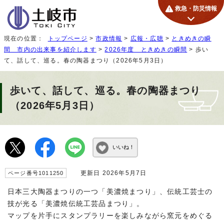
救急・防災情報
現在の位置：
トップページ
>
市政情報
>
広報・広聴
>
ときめきの瞬
間 市内の出来事を紹介します
>
2026年度 ときめきの瞬間
> 歩い
て、話して、巡る。春の陶器まつり（2026年5月3日）
歩いて、話して、巡る。春の陶器まつり
（2026年5月3日）
いいね！
更新日 2026年5月7日
ページ番号1011250
日本三大陶器まつりの一つ「美濃焼まつり」、伝統工芸士の
技が光る「美濃焼伝統工芸品まつり」。
マップを片手にスタンプラリーを楽しみながら窯元をめぐる