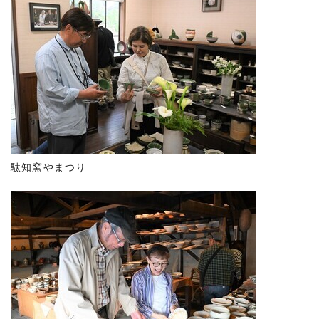
駄知窯やまつり