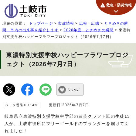
救急・防災情報
現在の位置：
トップページ
>
市政情報
>
広報・広聴
>
ときめきの瞬
間 市内の出来事を紹介します
>
2026年度 ときめきの瞬間
> 東濃特
別支援学校ハッピーフラワープロジェクト（2026年7月7日）
東濃特別支援学校ハッピーフラワープロジ
ェクト（2026年7月7日）
いいね！
更新日 2026年7月7日
ページ番号1011430
岐阜県立東濃特別支援学校中学部の農芸クラフト班の生徒13
人が、土岐市役所にマリーゴールドのプランターを届けてく
れました！