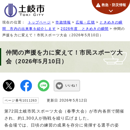
救急・防災情報
現在の位置：
トップページ
>
市政情報
>
広報・広聴
>
ときめきの瞬
間 市内の出来事を紹介します
>
2026年度 ときめきの瞬間
> 仲間の
声援を力に変えて！市民スポーツ大会（2026年5月10日）
仲間の声援を力に変えて！市民スポーツ大
会（2026年5月10日）
いいね！
更新日 2026年5月12日
ページ番号1011263
第72回土岐市民スポーツ大会（春季大会）が市内各所で開催
され、約1,300人が熱戦を繰り広げました。
各会場では、日頃の練習の成果を存分に発揮する選手の姿