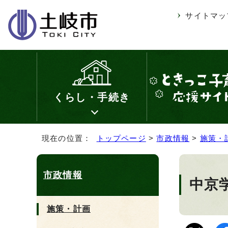
サイトマッ
くらし・手続き
現在の位置：
トップページ
>
市政情報
>
施策・
市政情報
中京
施策・計画