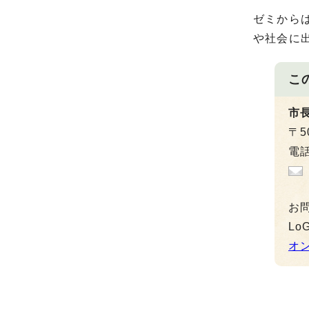
ゼミから
や社会に
こ
市
〒5
電話
お
L
オ