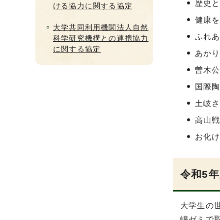
歴史
ける協力に関する協定
健康
大学共同利用機関法人自然
ふれ
科学研究機構との連携協力
に関する協定
あか
曽木
国際
土岐
高山
お化
令和5
大学生の
嶋ゼミで