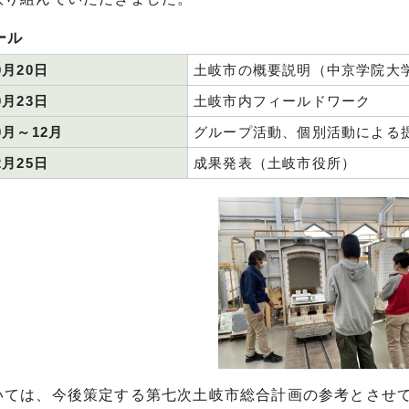
ール
0月20日
土岐市の概要説明（中京学院大
0月23日
土岐市内フィールドワーク
0月～12月
グループ活動、個別活動による
2月25日
成果発表（土岐市役所）
いては、今後策定する第七次土岐市総合計画の参考とさせ