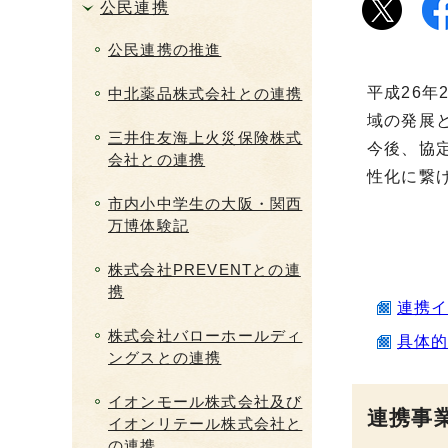
公民連携
公民連携の推進
平成26
中北薬品株式会社との連携
域の発展
三井住友海上火災保険株式
今後、協
会社との連携
性化に繋
市内小中学生の大阪・関西
万博体験記
株式会社PREVENTとの連
携
連携イメ
株式会社バローホールディ
具体的
ングスとの連携
イオンモール株式会社及び
連携事
イオンリテール株式会社と
の連携