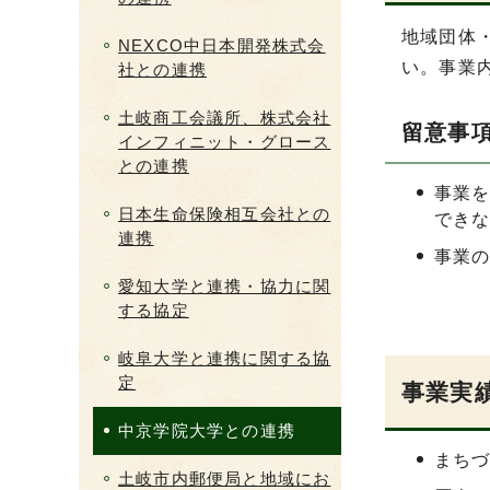
地域団体
NEXCO中日本開発株式会
い。事業
社との連携
土岐商工会議所、株式会社
留意事
インフィニット・グロース
との連携
事業
日本生命保険相互会社との
でき
連携
事業
愛知大学と連携・協力に関
する協定
岐阜大学と連携に関する協
定
事業実
中京学院大学との連携
まち
土岐市内郵便局と地域にお