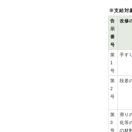
※支給対
告
改修
示
番
号
第
手す
1
号
第
段差
2
号
第
滑り
3
化等
号
の材