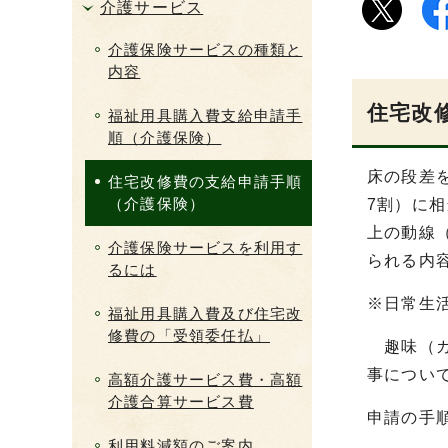
介護サービス
介護保険サービスの種類と
内容
住宅改
福祉用具購入費支給申請手
順（介護保険）
床の段差
住宅改修費の支給申請手順
（介護保険）
7割）に
上の動線
介護保険サービスを利用す
られる内
るには
※日常生
福祉用具購入費及び住宅改
修費の「受領委任払」
趣味（ガ
事につい
高額介護サービス費・高額
介護合算サービス費
申請の手
利用料減額のご案内