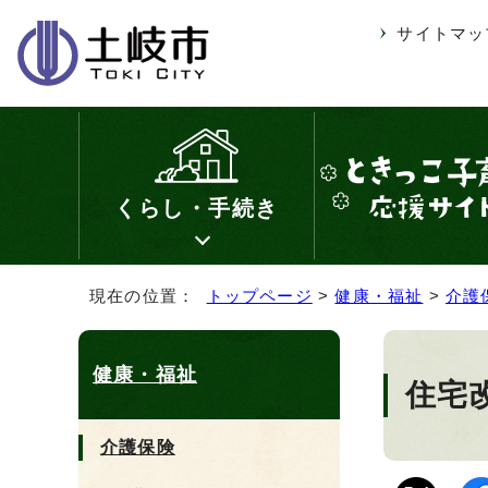
サイトマッ
くらし・手続き
現在の位置：
トップページ
>
健康・福祉
>
介護
健康・福祉
住宅
介護保険