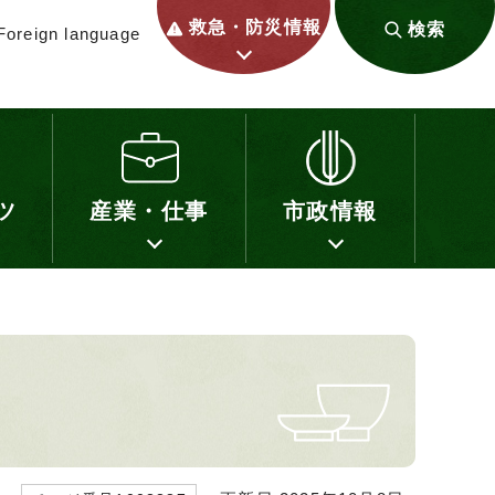
救急・防災情報
検索
Foreign language
ツ
産業・仕事
市政情報
）
）