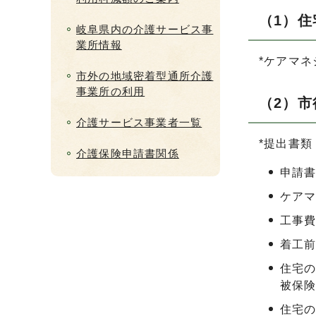
（1）
岐阜県内の介護サービス事
業所情報
*ケアマ
市外の地域密着型通所介護
事業所の利用
（2）
介護サービス事業者一覧
*提出書類
介護保険申請書関係
申請
ケア
工事
着工
住宅
被保
住宅の