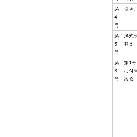
第
引き
4
号
第
洋式
5
替え
号
第
第1
6
に付
号
改修