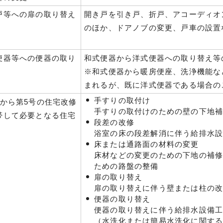
戸等への扉の取り替え
開き戸を引き戸、折戸、アコーディオ
のほか、ドアノブの変更、戸車の設置
便器等への便器の取り
和式便器から洋式便器への取り替え等
※和式便器から暖房便座、洗浄機能な
まれるが、既に洋式便器である場合の
手すりの取付け
号から第5号の住宅改修
手すりの取付けのための壁の下地
帯して必要となる住宅
段差の改修
浴室の床の段差解消に伴う給排水
床または通路面の材料の変更
床材などの変更のための下地の補
ための路盤の整備
扉の取り替え
扉の取り替えに伴う壁または柱の
便器の取り替え
便器の取り替えに伴う給排水設備
（水洗化または簡易水洗化に関す