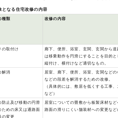
象となる住宅改修の内容
の種類
改修の内容
りの取付け
廊下、便所、浴室、玄関、玄関から道
は移乗動作を円滑にすることを目的と
縦付け、横付けなど適切なもの。
の解消
居室、廊下、便所、浴室、玄関などの
などの段差を解消するための改修。
（具体的には、敷居を低くする工事、
など）
の防止及び移動の円滑
居室についての畳敷から板製床材など
のための床又は通路面
路面の滑りにくい舗装材への変更など
料の変更