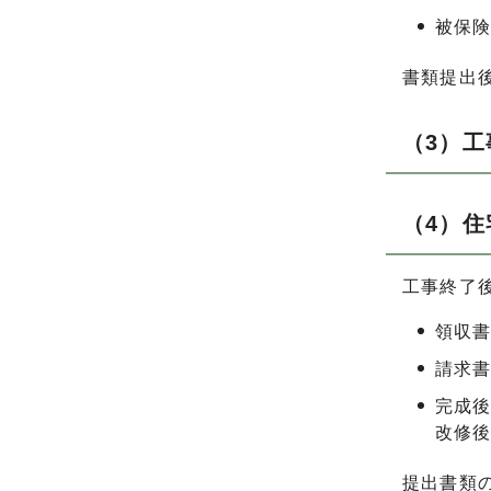
被保
書類提出
（3）工
（4）
工事終了
領収
請求
完成
改修
提出書類