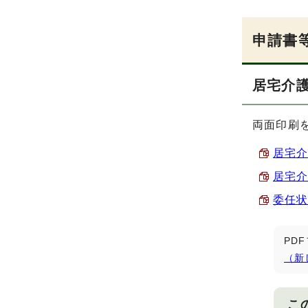
申請書
居宅介
両面印刷
居宅介
居宅介
委任状 
PD
（新
こ