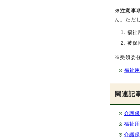
※注意事
ん。ただ
福祉
被保
※受領委
福祉
関連記
介護
福祉
介護