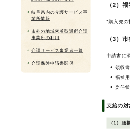
（2）
岐阜県内の介護サービス事
業所情報
*購入先
市外の地域密着型通所介護
事業所の利用
（3）
介護サービス事業者一覧
申請書に
介護保険申請書関係
領収
福祉
委任
支給の対
（1）腰