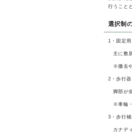
行うこと
選択制
1・固定
主に敷居
※撤去や
2・歩行
脚部が全
※車輪・
3・歩行
カナディ