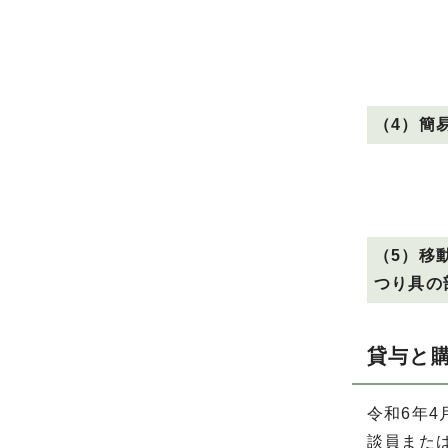
（4）簡
（5）移
つり具の
貸与と
令和6年
談員また