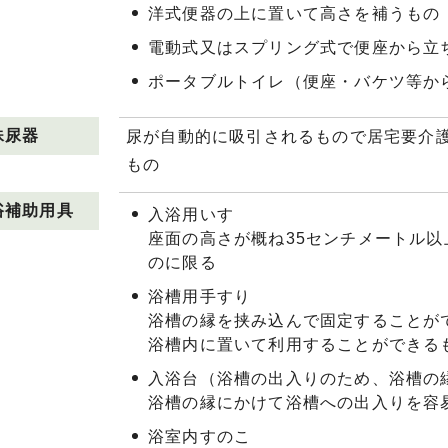
洋式便器の上に置いて高さを補うもの
電動式又はスプリング式で便座から立
ポータブルトイレ（便座・バケツ等か
殊尿器
尿が自動的に吸引されるもので居宅要介
もの
浴補助用具
入浴用いす
座面の高さが概ね35センチメートル
のに限る
浴槽用手すり
浴槽の縁を挟み込んで固定することが
浴槽内に置いて利用することができる
入浴台（浴槽の出入りのため、浴槽の
浴槽の縁にかけて浴槽への出入りを容
浴室内すのこ