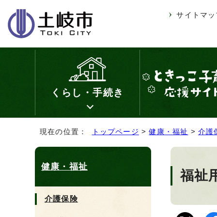
サイトマッ
くらし・手続き
現在の位置：
トップページ
>
健康・福祉
>
介護
健康・福祉
福祉
介護保険