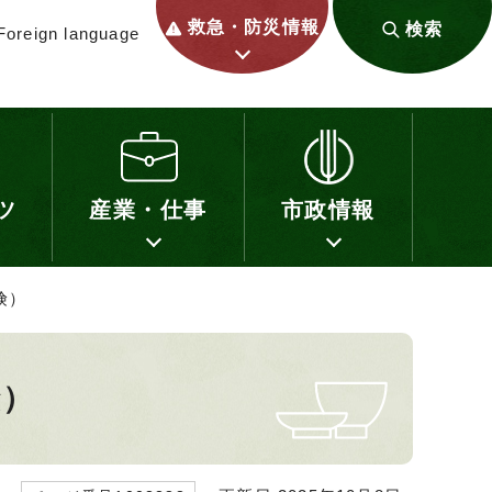
救急・防災情報
検索
Foreign language
ツ
産業・仕事
市政情報
険）
険）