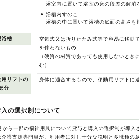
浴室内に置いて浴室の床の段差の解消
浴槽内すのこ
浴槽の中に置いて浴槽の底面の高さを
易浴槽
空気式又は折りたたみ式等で容易に移動
を伴わないもの
（硬質の材質であっても使用しないとき
む）
動用リフトの
身体に適合するもので、移動用リフトに
部分
購入の選択制について
4月から一部の福祉用具について貸与と購入の選択制が導入
は介護支援専門員が、利用者に対し十分な説明と多職種の