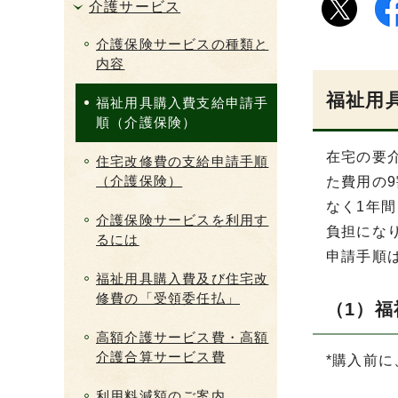
介護サービス
介護保険サービスの種類と
内容
福祉用
福祉用具購入費支給申請手
順（介護保険）
在宅の要
住宅改修費の支給申請手順
（介護保険）
た費用の
なく1年間
介護保険サービスを利用す
負担にな
るには
申請手順
福祉用具購入費及び住宅改
修費の「受領委任払」
（1）
高額介護サービス費・高額
介護合算サービス費
*購入前
利用料減額のご案内