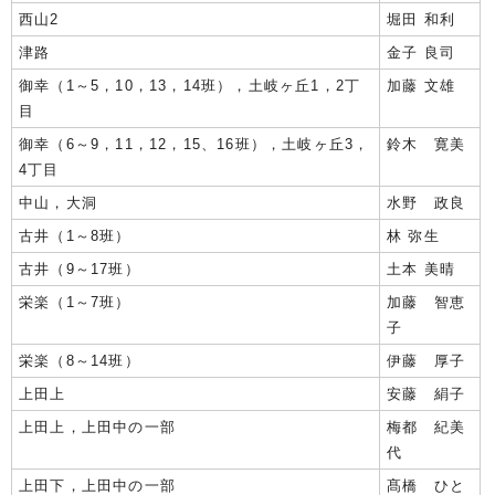
西山2
堀田 和利
津路
金子 良司
御幸（1～5，10，13，14班），土岐ヶ丘1，2丁
加藤 文雄
目
御幸（6～9，11，12，15、16班），土岐ヶ丘3，
鈴木 寛美
4丁目
中山，大洞
水野 政良
古井（1～8班）
林 弥生
古井（9～17班）
土本 美晴
栄楽（1～7班）
加藤 智恵
子
栄楽（8～14班）
伊藤 厚子
上田上
安藤 絹子
上田上，上田中の一部
梅都 紀美
代
上田下，上田中の一部
髙橋 ひと