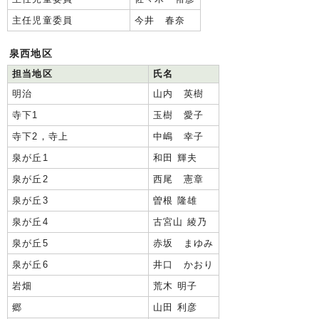
主任児童委員
今井 春奈
泉西地区
担当地区
氏名
明治
山内 英樹
寺下1
玉樹 愛子
寺下2，寺上
中嶋 幸子
泉が丘1
和田 輝夫
泉が丘2
西尾 憲章
泉が丘3
曽根 隆雄
泉が丘4
古宮山 綾乃
泉が丘5
赤坂 まゆみ
泉が丘6
井口 かおり
岩畑
荒木 明子
郷
山田 利彦