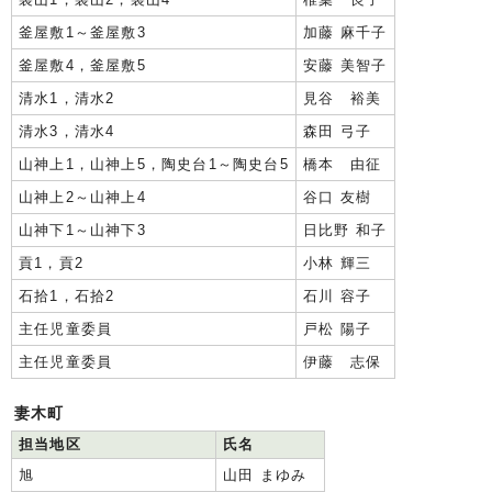
釜屋敷1～釜屋敷3
加藤 麻千子
釜屋敷4，釜屋敷5
安藤 美智子
清水1，清水2
見谷 裕美
清水3，清水4
森田 弓子
山神上1，山神上5，陶史台1～陶史台5
橋本 由征
山神上2～山神上4
谷口 友樹
山神下1～山神下3
日比野 和子
貢1，貢2
小林 輝三
石拾1，石拾2
石川 容子
主任児童委員
戸松 陽子
主任児童委員
伊藤 志保
妻木町
担当地区
氏名
旭
山田 まゆみ