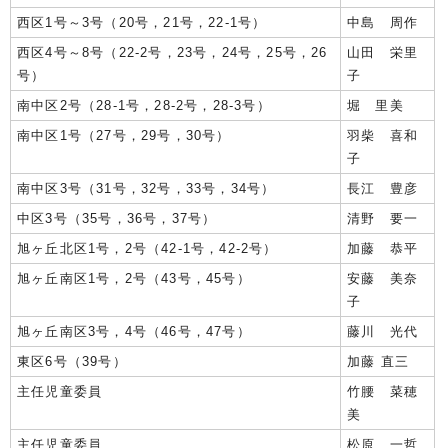
西区1号～3号（20号，21号，22-1号）
中島 周作
西区4号～8号（22-2号，23号，24号，25号，26
山田 栄里
号）
子
南中区2号（28-1号，28-2号，28-3号）
堀 里美
南中区1号（27号，29号，30号）
羽柴 喜和
子
南中区3号（31号，32号，33号，34号）
長江 豊彦
中区3号（35号，36号，37号）
清野 要一
旭ヶ丘北区1号，2号（42-1号，42-2号）
加藤 恭平
旭ヶ丘南区1号，2号（43号，45号）
安藤 美奈
子
旭ヶ丘南区3号，4号（46号，47号）
藤川 光代
東区6号（39号）
加藤 直三
主任児童委員
竹腰 菜穂
美
主任児童委員
松原 一哲