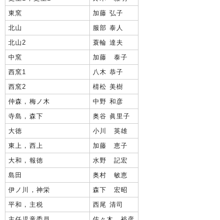
東窯
加藤 弘子
北山
服部 泰人
北山2
蓑輪 達夫
中窯
加藤 泰子
西窯1
八木 恭子
西窯2
棈松 美樹
仲森，梅ノ木
中野 和彦
寺島，森下
奥谷 眞里子
大徳
小川 英雄
東上，西上
加藤 恵子
大和，報徳
水野 記宏
島田
奥村 敏恵
伊ノ川，神栄
森下 宏昭
平和，主税
西尾 清司
主任児童委員
佐々木 裕彦