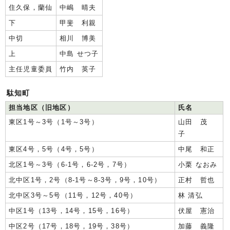
住久保，蘭仙
中嶋 晴夫
下
甲斐 利親
中切
相川 博美
上
中島 せつ子
主任児童委員
竹内 英子
駄知町
担当地区（旧地区）
氏名
東区1号～3号（1号～3号）
山田 茂
子
東区4号，5号（4号，5号）
中尾 和正
北区1号～3号（6-1号，6-2号，7号）
小栗 なおみ
北中区1号，2号（8-1号～8-3号，9号，10号）
正村 哲也
北中区3号～5号（11号，12号，40号）
林 清弘
中区1号（13号，14号，15号，16号）
伏屋 憲治
中区2号（17号，18号，19号，38号）
加藤 義隆