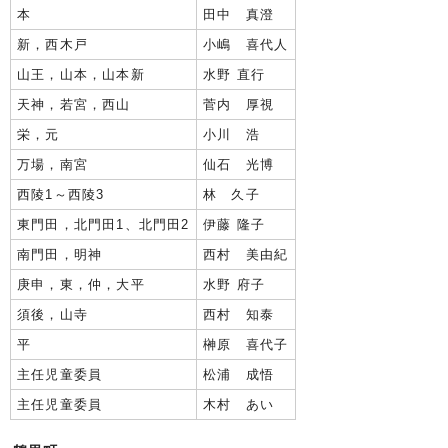
本
田中 真澄
新，西木戸
小嶋 喜代人
山王，山本，山本新
水野 直行
天神，若宮，西山
菅内 厚視
栄，元
小川 浩
万場，南宮
仙石 光博
西陵1～西陵3
林 久子
東門田，北門田1、北門田2
伊藤 隆子
南門田，明神
西村 美由紀
庚申，東，仲，大平
水野 府子
須後，山寺
西村 知泰
平
榊原 喜代子
主任児童委員
松浦 成悟
主任児童委員
木村 あい