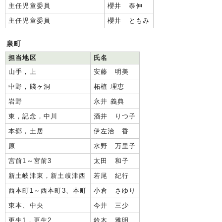
主任児童委員
櫻井 泰伸
主任児童委員
櫻井 ともみ
泉町
担当地区
氏名
山手，上
安藤 明美
中野，賤ヶ洞
柘植 理恵
岩野
永井 義典
東，記念，中川
酒井 りつ子
本郷，土居
伊左治 香
原
水野 万里子
宮前1～宮前3
太田 和子
新土岐津東，新土岐津西
若尾 紀行
西本町1～西本町3、本町
小倉 さゆり
東本、中央
今井 三少
更生1，更生2
鈴木 雅明