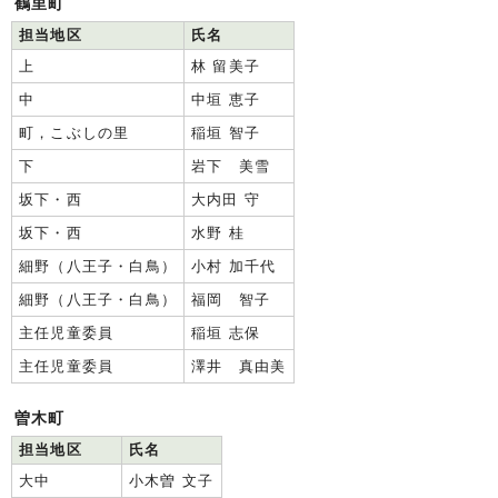
鶴里町
担当地区
氏名
上
林 留美子
中
中垣 恵子
町，こぶしの里
稲垣 智子
下
岩下 美雪
坂下・西
大内田 守
坂下・西
水野 桂
細野（八王子・白鳥）
小村 加千代
細野（八王子・白鳥）
福岡 智子
主任児童委員
稲垣 志保
主任児童委員
澤井 真由美
曽木町
担当地区
氏名
大中
小木曽 文子