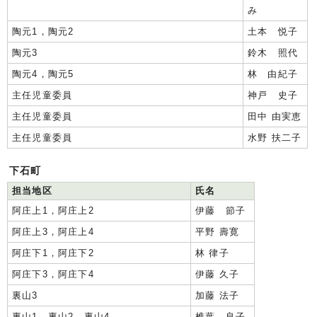
み
陶元1，陶元2
土本 悦子
陶元3
鈴木 照代
陶元4，陶元5
林 由紀子
主任児童委員
神戸 史子
主任児童委員
田中 由実恵
主任児童委員
水野 扶二子
下石町
担当地区
氏名
阿庄上1，阿庄上2
伊藤 節子
阿庄上3，阿庄上4
平野 壽寛
阿庄下1，阿庄下2
林 律子
阿庄下3，阿庄下4
伊藤 久子
裏山3
加藤 法子
裏山1，裏山2，裏山4
椎葉 良子