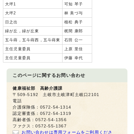
大坪1
可知 琴子
大坪2
林 美づ与
日之出
植松 典子
緑が丘，緑が丘東
梶間 康郎
五斗蒔，五斗蒔西，五斗蒔東
石田 公一
主任児童委員
上原 里佳
主任児童委員
伊藤 幸代
このページに関する
お問い合わせ
健康福祉部 高齢介護課
〒509-5192 土岐市土岐津町土岐口2101
電話
介護保険係：0572-54-1314
認定審査係：0572-54-1319
高齢者係：0572-54-1356
ファクス：0572-55-1367
お問い合わせは専用フォームをご利用くださ