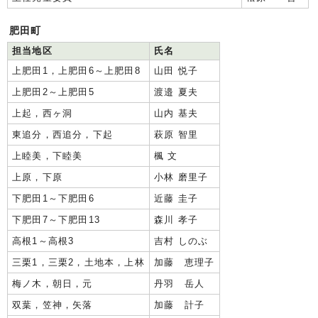
肥田町
担当地区
氏名
上肥田1，上肥田6～上肥田8
山田 悦子
上肥田2～上肥田5
渡邉 夏夫
上起，西ヶ洞
山内 基夫
東追分，西追分，下起
萩原 智里
上睦美，下睦美
楓 文
上原，下原
小林 磨里子
下肥田1～下肥田6
近藤 圭子
下肥田7～下肥田13
森川 孝子
高根1～高根3
吉村 しのぶ
三栗1，三栗2，土地本，上林
加藤 恵理子
梅ノ木，朝日，元
丹羽 岳人
双葉，笠神，矢落
加藤 計子