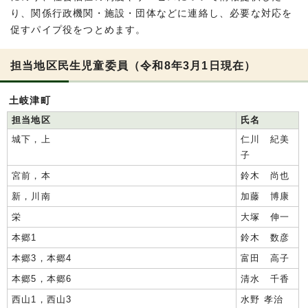
り、関係行政機関・施設・団体などに連絡し、必要な対応を
促すパイプ役をつとめます。
担当地区民生児童委員（令和8年3月1日現在）
土岐津町
担当地区
氏名
城下，上
仁川 紀美
子
宮前，本
鈴木 尚也
新，川南
加藤 博康
栄
大塚 伸一
本郷1
鈴木 数彦
本郷3，本郷4
富田 高子
本郷5，本郷6
清水 千香
西山1，西山3
水野 孝治