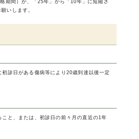
格期間）が、「25年」から「10年」に短縮さ
お願いします。
に初診日がある傷病等により20歳到達以後一定
ること、または、初診日の前々月の直近の1年