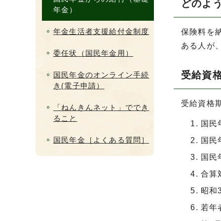
どのよ
年金）
年金生活者支援給付金制度
保険料を
ある人が
委任状（国民年金用）
受給資
国民年金のオンライン手続
き(電子申請）
受給資格
「ねんきんネット」ででき
ること
国民
国民年金［よくある質問］
国民
国民
合算
昭和
若年