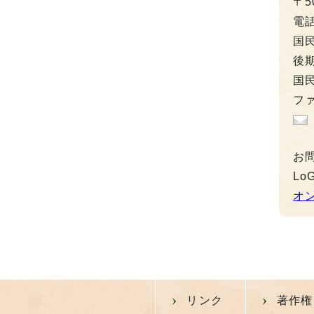
〒5
電
国民
後期
国民
ファ
お
L
オ
リンク
著作権