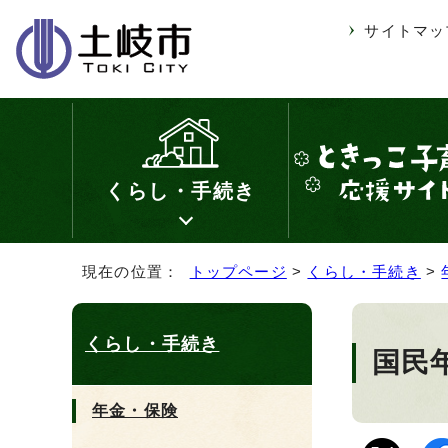
サイトマッ
くらし・手続き
現在の位置：
トップページ
>
くらし・手続き
>
くらし・手続き
国民
年金・保険