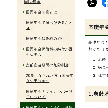
国民年金
国民年金制度とは
国民年金で届出が必要なと
基礎年
き
国民年金保険料の納付
基礎年金
国民年金保険料の納付が困
類があり
難な場合
老齢
産前産後期間の免除制度
病気
20歳になられた方（国民年
死亡
金の手続き）
国民年金のマイナンバー利
1.老齢
用について
国民年金からの給付（基礎