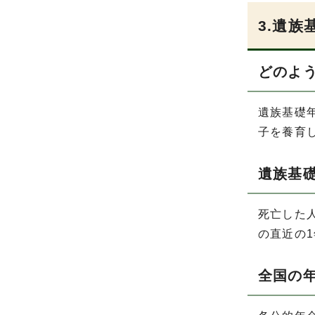
3.遺族
どのよ
遺族基礎
子を養育
遺族基
死亡した
の直近の
全国の