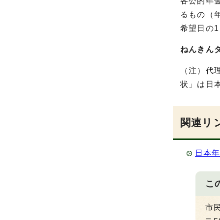
各公的年
るもの（
希望日の
ねんきんダイ
（注）代
状」は日
関連リ
日本
こ
市