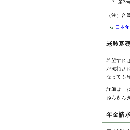
第3
（注）合
日本年
老齢基
希望すれ
が減額さ
なっても
詳細は、
ねんきんダイ
年金請