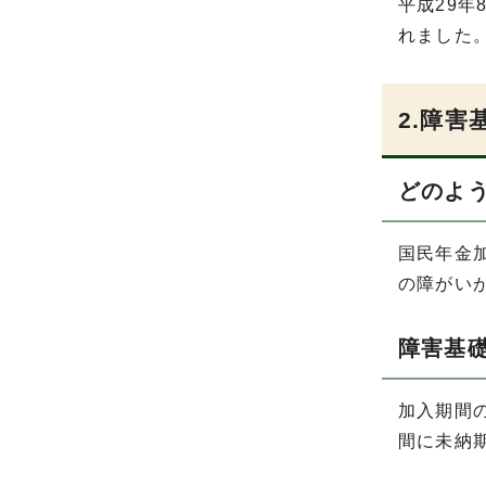
平成29
れました
2.障害
どのよ
国民年金
の障がい
障害基
加入期間
間に未納