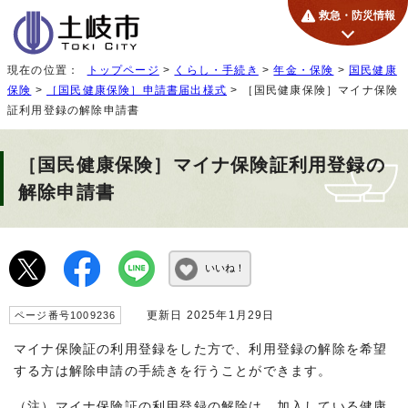
救急・防災情報
現在の位置：
トップページ
>
くらし・手続き
>
年金・保険
>
国民健康
保険
>
［国民健康保険］申請書届出様式
> ［国民健康保険］マイナ保険
証利用登録の解除申請書
［国民健康保険］マイナ保険証利用登録の
解除申請書
いいね！
更新日 2025年1月29日
ページ番号1009236
マイナ保険証の利用登録をした方で、利用登録の解除を希望
する方は解除申請の手続きを行うことができます。
（注）マイナ保険証の利用登録の解除は、加入している健康