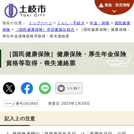
救急・防災情報
現在の位置：
トップページ
>
くらし・手続き
>
年金・保険
>
国民健康
保険
>
［国民健康保険］申請書届出様式
> ［国民健康保険］健康保険・
厚生年金保険資格等取得・喪失連絡票
［国民健康保険］健康保険・厚生年金保険
資格等取得・喪失連絡票
いいね！
更新日 2025年1月29日
ページ番号1003953
記入上の注意
被保険者欄の「資格喪失年月日」は「退職年月日」の翌