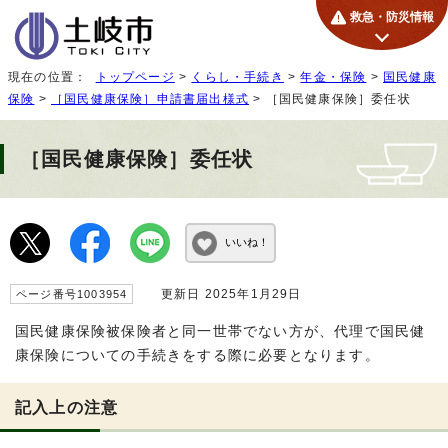
救急・防災情報
現在の位置：
トップページ
>
くらし・手続き
>
年金・保険
>
国民健康
保険
>
［国民健康保険］申請書届出様式
> ［国民健康保険］委任状
［国民健康保険］委任状
いいね！
更新日 2025年1月29日
ページ番号1003954
国民健康保険被保険者と同一世帯でない方が、代理で国民健
康保険についての手続きをする際に必要となります。
記入上の注意