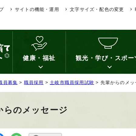
プ
サイトの機能・運用
文字サイズ・配色の変更
健康・福祉
観光・学び・スポー
職員募集
>
職員採用
>
土岐市職員採用試験
> 先輩からのメッ
からのメッセージ