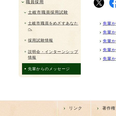
職員採用
土岐市職員採用試験
土岐市職員をめざすあなた
先輩
へ
先輩
採用試験情報
先輩
先輩
説明会・インターンシップ
情報
先輩
先輩からのメッセージ
リンク
著作権