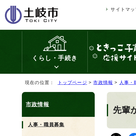
サイトマッ
くらし・手続き
現在の位置：
トップページ
>
市政情報
>
人事・
市政情報
先輩
人事・職員募集