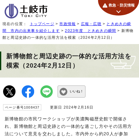
救急・防災情報
現在の位置：
トップページ
>
市政情報
>
広報・広聴
>
ときめきの瞬
間 市内の出来事を紹介します
>
2023年度 ときめきの瞬間
> 新博物
館と周辺史跡の一体的な活用方法を模索（2024年2月12日）
新博物館と周辺史跡の一体的な活用方法を
模索（2024年2月12日）
いいね！
更新日 2024年2月16日
ページ番号1008437
新博物館の市民ワークショップが美濃陶磁歴史館で開催さ
れ、新博物館と周辺史跡との一体的な過ごし方やその活用方
法について意見を交わしました。市内外から約20人が参加