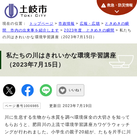
救急・防災情報
現在の位置：
トップページ
>
市政情報
>
広報・広聴
>
ときめきの瞬
間 市内の出来事を紹介します
>
2023年度 ときめきの瞬間
> 私たち
の川はきれいかな環境学習講座（2023年7月15日）
私たちの川はきれいかな環境学習講座
（2023年7月15日）
いいね！
更新日 2023年7月19日
ページ番号1006985
川に生息する生物から水質を調べ環境保全の大切さを知って
もらおうと、肥田川の上流で環境学習講座カワゲラウォッチ
ングが行われました。小学生の親子20組が、たもを片手に川