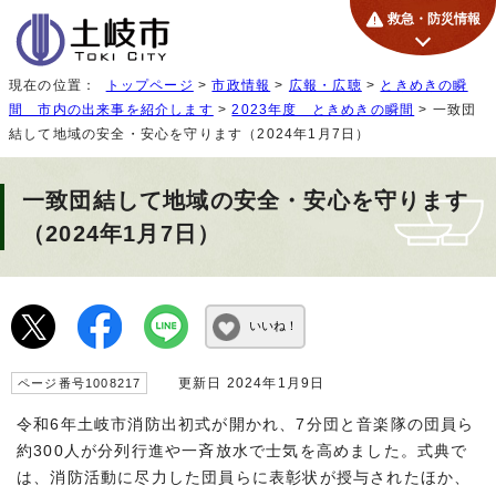
救急・防災情報
現在の位置：
トップページ
>
市政情報
>
広報・広聴
>
ときめきの瞬
間 市内の出来事を紹介します
>
2023年度 ときめきの瞬間
> 一致団
結して地域の安全・安心を守ります（2024年1月7日）
一致団結して地域の安全・安心を守ります
（2024年1月7日）
いいね！
更新日 2024年1月9日
ページ番号1008217
令和6年土岐市消防出初式が開かれ、7分団と音楽隊の団員ら
約300人が分列行進や一斉放水で士気を高めました。式典で
は、消防活動に尽力した団員らに表彰状が授与されたほか、