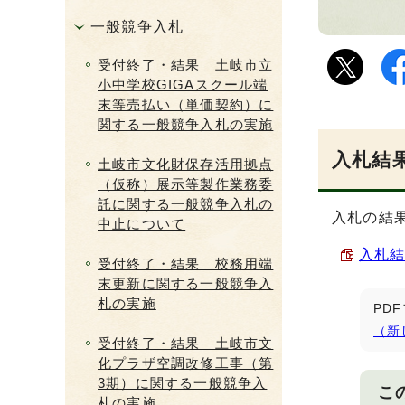
一般競争入札
受付終了・結果 土岐市立
小中学校GIGAスクール端
末等売払い（単価契約）に
関する一般競争入札の実施
入札結果
土岐市文化財保存活用拠点
（仮称）展示等製作業務委
託に関する一般競争入札の
入札の結
中止について
入札結果
受付終了・結果 校務用端
末更新に関する一般競争入
札の実施
PD
（新
受付終了・結果 土岐市文
化プラザ空調改修工事（第
3期）に関する一般競争入
こ
札の実施