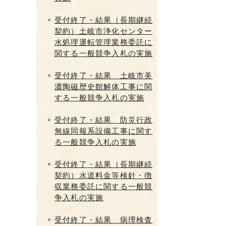
受付終了・結果（長期継続
契約）土岐市浄化センター
水処理運転管理業務委託に
関する一般競争入札の実施
受付終了・結果 土岐市美
濃陶磁歴史館解体工事に関
する一般競争入札の実施
受付終了・結果 防災行政
無線同報系設備工事に関す
る一般競争入札の実施
受付終了・結果（長期継続
契約）水道料金等検針・徴
収業務委託に関する一般競
争入札の実施
受付終了・結果 病理検査