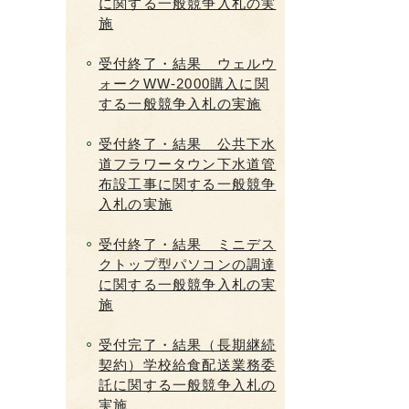
に関する一般競争入札の実
施
受付終了・結果 ウェルウ
ォークWW-2000購入に関
する一般競争入札の実施
受付終了・結果 公共下水
道フラワータウン下水道管
布設工事に関する一般競争
入札の実施
受付終了・結果 ミニデス
クトップ型パソコンの調達
に関する一般競争入札の実
施
受付完了・結果（長期継続
契約）学校給食配送業務委
託に関する一般競争入札の
実施