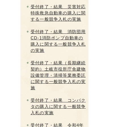
受付終了・結果 災害対応
特殊救急自動車の購入に関
する一般競争入札の実施
受付終了・結果 消防団用
CD-1消防ポンプ自動車の
購入に関する一般競争入札
の実施
受付終了・結果（長期継続
契約）土岐市役所庁舎建物
設備管理・清掃等業務委託
に関する一般競争入札の実
施
受付終了・結果 コンパク
タの購入に関する一般競争
入札の実施
受付終了・結果 令和4年