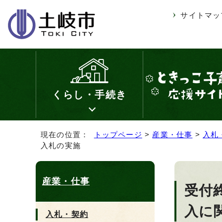
サイトマッ
くらし・手続き
現在の位置：
トップページ
>
産業・仕事
>
入札
入札の実施
産業・仕事
受付
入に
入札・契約