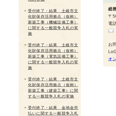
総
受付終了・結果 土岐市文
〒5
化財保存活用拠点（仮称）
新築工事（機械設備工事）
電話
に関する一般競争入札の実
施
お
受付終了・結果 土岐市文
化財保存活用拠点（仮称）
L
新築工事（電気設備工事）
オ
に関する一般競争入札の実
施
受付終了・結果 土岐市文
化財保存活用拠点（仮称）
新築工事（建築工事）に関
する一般競争入札の実施
受付終了・結果 金地金売
払いに関する一般競争入札