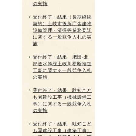
の実施
受付終了・結果（長期継続
契約）土岐市役所庁舎建物
設備管理・清掃等業務委託
に関する一般競争入札の実
施
受付終了・結果 肥田-北
部送水幹線土岐川横断推進
工事に関する一般競争入札
の実施
受付終了・結果 駄知こど
も園建設工事（機械設備工
事）に関する一般競争入札
の実施
受付終了・結果 駄知こど
も園建設工事（建築工事）