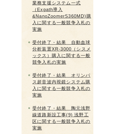
業務支援システム一式
（Expath導入
&NanoZoomerS360MD)購
入に関する一般競争入札の
実施
受付終了・結果 自動血球
分析装置XR-3000（シスメ
ックス）購入に関する一般
競争入札の実施
受付終了・結果 オリンパ
ス超音波内視鏡システム購
入に関する一般競争入札の
実施
受付終了・結果 陶元浅野
線道路新設工事(9) 浅野工
区に関する一般競争入札の
実施