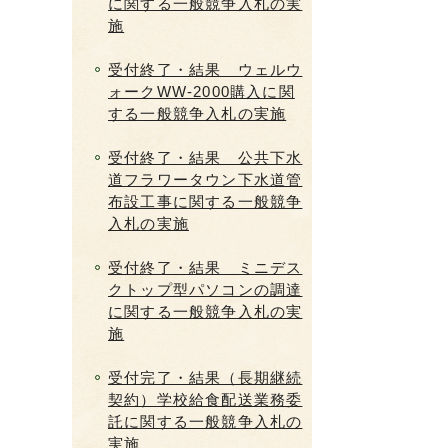
に関する一般競争入札の実
施
受付終了・結果 ウェルウ
ォークWW-2000購入に関
する一般競争入札の実施
受付終了・結果 公共下水
道フラワータウン下水道管
布設工事に関する一般競争
入札の実施
受付終了・結果 ミニデス
クトップ型パソコンの調達
に関する一般競争入札の実
施
受付完了・結果（長期継続
契約）学校給食配送業務委
託に関する一般競争入札の
実施