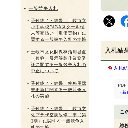
一般競争入札
受付終了・結果 土岐市立
小中学校GIGAスクール端
末等売払い（単価契約）に
関する一般競争入札の実施
入札結
土岐市文化財保存活用拠点
（仮称）展示等製作業務委
託に関する一般競争入札の
入札結果
中止について
受付終了・結果 校務用端
PD
末更新に関する一般競争入
（新
札の実施
受付終了・結果 土岐市文
こ
化プラザ空調改修工事（第
3期）に関する一般競争入
総
札の実施