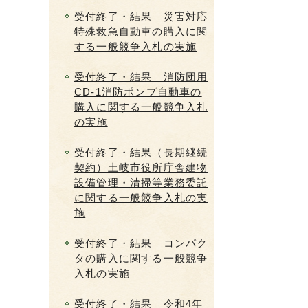
受付終了・結果 災害対応
特殊救急自動車の購入に関
する一般競争入札の実施
受付終了・結果 消防団用
CD-1消防ポンプ自動車の
購入に関する一般競争入札
の実施
受付終了・結果（長期継続
契約）土岐市役所庁舎建物
設備管理・清掃等業務委託
に関する一般競争入札の実
施
受付終了・結果 コンパク
タの購入に関する一般競争
入札の実施
受付終了・結果 令和4年