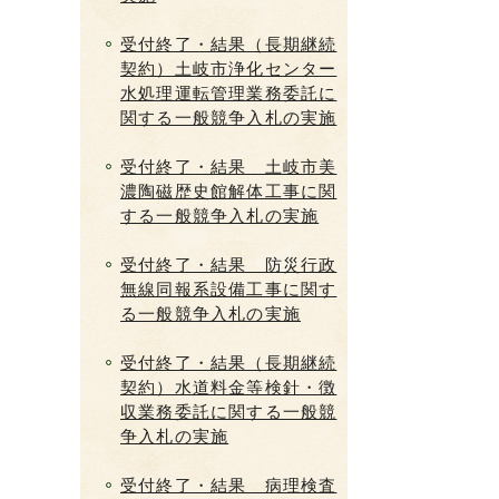
受付終了・結果（長期継続
契約）土岐市浄化センター
水処理運転管理業務委託に
関する一般競争入札の実施
受付終了・結果 土岐市美
濃陶磁歴史館解体工事に関
する一般競争入札の実施
受付終了・結果 防災行政
無線同報系設備工事に関す
る一般競争入札の実施
受付終了・結果（長期継続
契約）水道料金等検針・徴
収業務委託に関する一般競
争入札の実施
受付終了・結果 病理検査