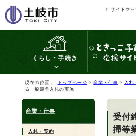
サイトマッ
くらし・手続き
現在の位置：
トップページ
>
産業・仕事
>
入札
る一般競争入札の実施
産業・仕事
受付
掃等
入札・契約