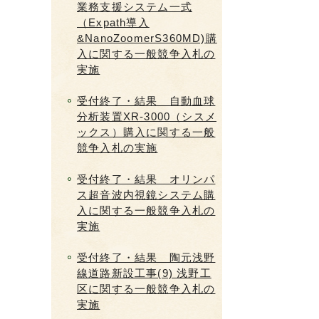
業務支援システム一式
（Expath導入
&NanoZoomerS360MD)購
入に関する一般競争入札の
実施
受付終了・結果 自動血球
分析装置XR-3000（シスメ
ックス）購入に関する一般
競争入札の実施
受付終了・結果 オリンパ
ス超音波内視鏡システム購
入に関する一般競争入札の
実施
受付終了・結果 陶元浅野
線道路新設工事(9) 浅野工
区に関する一般競争入札の
実施