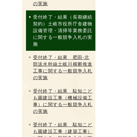
の実施
受付終了・結果（長期継続
契約）土岐市役所庁舎建物
設備管理・清掃等業務委託
に関する一般競争入札の実
施
受付終了・結果 肥田-北
部送水幹線土岐川横断推進
工事に関する一般競争入札
の実施
受付終了・結果 駄知こど
も園建設工事（機械設備工
事）に関する一般競争入札
の実施
受付終了・結果 駄知こど
も園建設工事（建築工事）