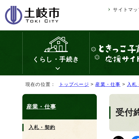
サイトマッ
くらし・手続き
現在の位置：
トップページ
>
産業・仕事
>
入札
産業・仕事
受付
入札・契約