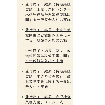
受付終了・結果（長期継続
契約）土岐市浄化センター
水処理運転管理業務委託に
関する一般競争入札の実施
受付終了・結果 土岐市美
濃陶磁歴史館解体工事に関
する一般競争入札の実施
受付終了・結果 防災行政
無線同報系設備工事に関す
る一般競争入札の実施
受付終了・結果（長期継続
契約）水道料金等検針・徴
収業務委託に関する一般競
争入札の実施
受付終了・結果 病理検査
業務支援システム一式