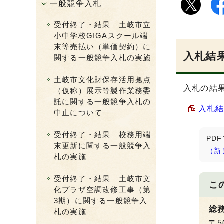
一般競争入札
受付終了・結果 土岐市立
小中学校GIGAスクール端
末等売払い（単価契約）に
入札結果
関する一般競争入札の実施
土岐市文化財保存活用拠点
入札の結
（仮称）展示等製作業務委
託に関する一般競争入札の
入札結果
中止について
受付終了・結果 校務用端
PD
末更新に関する一般競争入
（新
札の実施
受付終了・結果 土岐市文
こ
化プラザ空調改修工事（第
3期）に関する一般競争入
総
札の実施
〒5