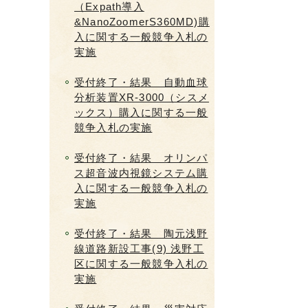
（Expath導入
&NanoZoomerS360MD)購
入に関する一般競争入札の
実施
受付終了・結果 自動血球
分析装置XR-3000（シスメ
ックス）購入に関する一般
競争入札の実施
受付終了・結果 オリンパ
ス超音波内視鏡システム購
入に関する一般競争入札の
実施
受付終了・結果 陶元浅野
線道路新設工事(9) 浅野工
区に関する一般競争入札の
実施