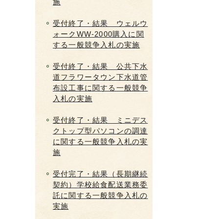
施
受付終了・結果 ウェルウ
ォークWW-2000購入に関
する一般競争入札の実施
受付終了・結果 公共下水
道フラワータウン下水道管
布設工事に関する一般競争
入札の実施
受付終了・結果 ミニデス
クトップ型パソコンの調達
に関する一般競争入札の実
施
受付完了・結果（長期継続
契約）学校給食配送業務委
託に関する一般競争入札の
実施