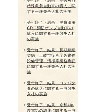
受付終了・結果 災害対応
特殊救急自動車の購入に関
する一般競争入札の実施
受付終了・結果 消防団用
CD-1消防ポンプ自動車の
購入に関する一般競争入札
の実施
受付終了・結果（長期継続
契約）土岐市役所庁舎建物
設備管理・清掃等業務委託
に関する一般競争入札の実
施
受付終了・結果 コンパク
タの購入に関する一般競争
入札の実施
受付終了・結果 令和4年
度電気の調達に関する一般