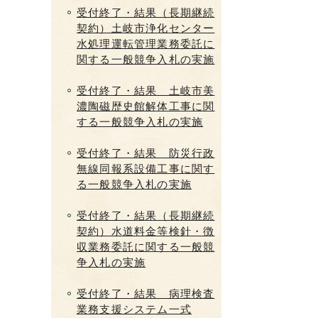
受付終了・結果（長期継続
契約）土岐市浄化センター
水処理運転管理業務委託に
関する一般競争入札の実施
受付終了・結果 土岐市美
濃陶磁歴史館解体工事に関
する一般競争入札の実施
受付終了・結果 防災行政
無線同報系設備工事に関す
る一般競争入札の実施
受付終了・結果（長期継続
契約）水道料金等検針・徴
収業務委託に関する一般競
争入札の実施
受付終了・結果 病理検査
業務支援システム一式