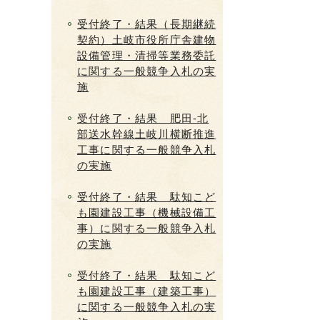
受付終了・結果（長期継続
契約）土岐市役所庁舎建物
設備管理・清掃等業務委託
に関する一般競争入札の実
施
受付終了・結果 肥田-北
部送水幹線土岐川横断推進
工事に関する一般競争入札
の実施
受付終了・結果 駄知こど
も園建設工事（機械設備工
事）に関する一般競争入札
の実施
受付終了・結果 駄知こど
も園建設工事（建築工事）
に関する一般競争入札の実