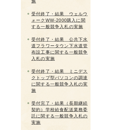
施
受付終了・結果 ウェルウ
ォークWW-2000購入に関
する一般競争入札の実施
受付終了・結果 公共下水
道フラワータウン下水道管
布設工事に関する一般競争
入札の実施
受付終了・結果 ミニデス
クトップ型パソコンの調達
に関する一般競争入札の実
施
受付完了・結果（長期継続
契約）学校給食配送業務委
託に関する一般競争入札の
実施