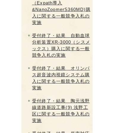
（Expath導入
&NanoZoomerS360MD)購
入に関する一般競争入札の
実施
受付終了・結果 自動血球
分析装置XR-3000（シスメ
ックス）購入に関する一般
競争入札の実施
受付終了・結果 オリンパ
ス超音波内視鏡システム購
入に関する一般競争入札の
実施
受付終了・結果 陶元浅野
線道路新設工事(9) 浅野工
区に関する一般競争入札の
実施