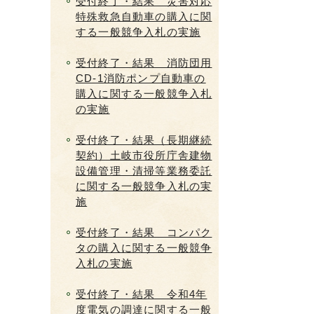
受付終了・結果 災害対応
特殊救急自動車の購入に関
する一般競争入札の実施
受付終了・結果 消防団用
CD-1消防ポンプ自動車の
購入に関する一般競争入札
の実施
受付終了・結果（長期継続
契約）土岐市役所庁舎建物
設備管理・清掃等業務委託
に関する一般競争入札の実
施
受付終了・結果 コンパク
タの購入に関する一般競争
入札の実施
受付終了・結果 令和4年
度電気の調達に関する一般