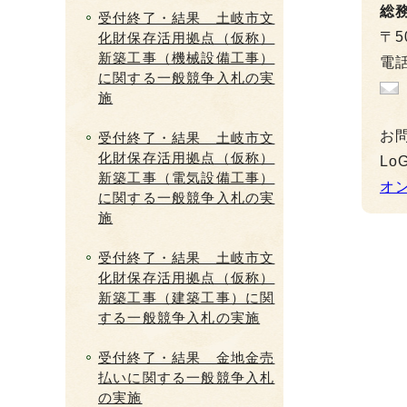
総
受付終了・結果 土岐市文
〒5
化財保存活用拠点（仮称）
新築工事（機械設備工事）
電話
に関する一般競争入札の実
施
お
受付終了・結果 土岐市文
化財保存活用拠点（仮称）
L
新築工事（電気設備工事）
オ
に関する一般競争入札の実
施
受付終了・結果 土岐市文
化財保存活用拠点（仮称）
新築工事（建築工事）に関
する一般競争入札の実施
受付終了・結果 金地金売
払いに関する一般競争入札
の実施