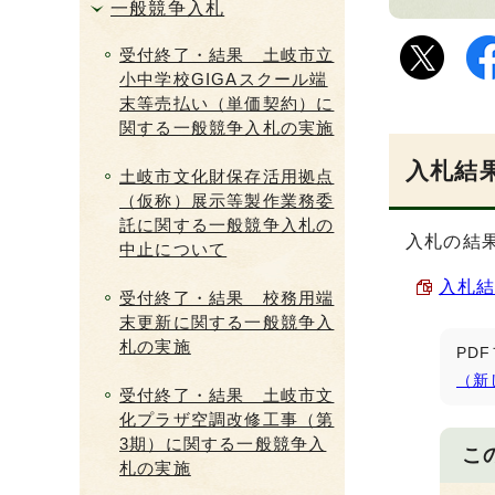
一般競争入札
受付終了・結果 土岐市立
小中学校GIGAスクール端
末等売払い（単価契約）に
関する一般競争入札の実施
入札結果
土岐市文化財保存活用拠点
（仮称）展示等製作業務委
託に関する一般競争入札の
入札の結
中止について
入札結果
受付終了・結果 校務用端
末更新に関する一般競争入
札の実施
PD
（新
受付終了・結果 土岐市文
化プラザ空調改修工事（第
3期）に関する一般競争入
こ
札の実施