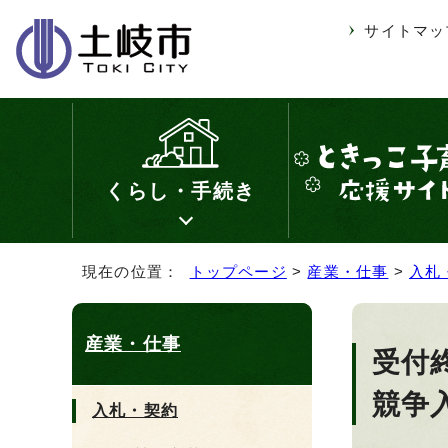
サイトマッ
くらし・手続き
現在の位置：
トップページ
>
産業・仕事
>
入札
産業・仕事
受付
競争
入札・契約