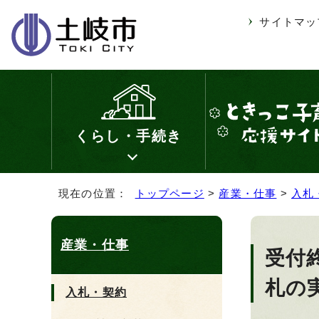
サイトマッ
くらし・手続き
現在の位置：
トップページ
>
産業・仕事
>
入札
産業・仕事
受付
札の
入札・契約