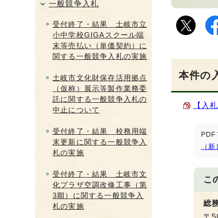
一般競争入札
受付終了・結果 土岐市立
小中学校GIGAスクール端
末等売払い（単価契約）に
関する一般競争入札の実施
本件の
土岐市文化財保存活用拠点
（仮称）展示等製作業務委
託に関する一般競争入札の
【入札
中止について
受付終了・結果 校務用端
PD
末更新に関する一般競争入
（新
札の実施
受付終了・結果 土岐市文
こ
化プラザ空調改修工事（第
3期）に関する一般競争入
総
札の実施
〒5