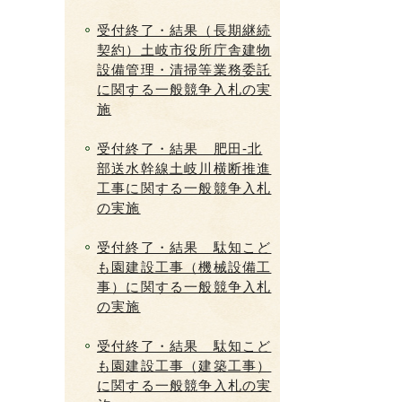
受付終了・結果（長期継続
契約）土岐市役所庁舎建物
設備管理・清掃等業務委託
に関する一般競争入札の実
施
受付終了・結果 肥田-北
部送水幹線土岐川横断推進
工事に関する一般競争入札
の実施
受付終了・結果 駄知こど
も園建設工事（機械設備工
事）に関する一般競争入札
の実施
受付終了・結果 駄知こど
も園建設工事（建築工事）
に関する一般競争入札の実