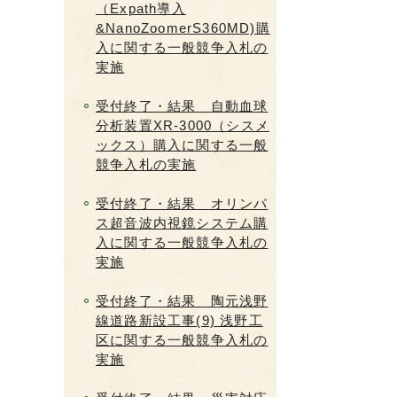
（Expath導入
&NanoZoomerS360MD)購
入に関する一般競争入札の
実施
受付終了・結果 自動血球
分析装置XR-3000（シスメ
ックス）購入に関する一般
競争入札の実施
受付終了・結果 オリンパ
ス超音波内視鏡システム購
入に関する一般競争入札の
実施
受付終了・結果 陶元浅野
線道路新設工事(9) 浅野工
区に関する一般競争入札の
実施