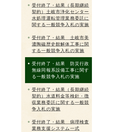
受付終了・結果（長期継続
契約）土岐市浄化センター
水処理運転管理業務委託に
関する一般競争入札の実施
受付終了・結果 土岐市美
濃陶磁歴史館解体工事に関
する一般競争入札の実施
受付終了・結果 防災行政
無線同報系設備工事に関す
る一般競争入札の実施
受付終了・結果（長期継続
契約）水道料金等検針・徴
収業務委託に関する一般競
争入札の実施
受付終了・結果 病理検査
業務支援システム一式