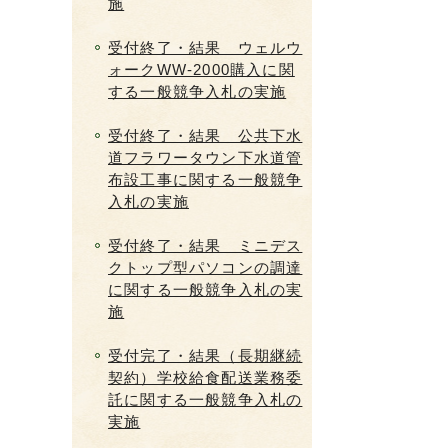
施
受付終了・結果 ウェルウ
ォークWW-2000購入に関
する一般競争入札の実施
受付終了・結果 公共下水
道フラワータウン下水道管
布設工事に関する一般競争
入札の実施
受付終了・結果 ミニデス
クトップ型パソコンの調達
に関する一般競争入札の実
施
受付完了・結果（長期継続
契約）学校給食配送業務委
託に関する一般競争入札の
実施