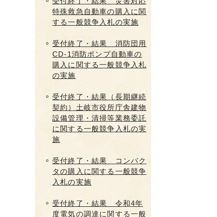
受付終了・結果 災害対応
特殊救急自動車の購入に関
する一般競争入札の実施
受付終了・結果 消防団用
CD-1消防ポンプ自動車の
購入に関する一般競争入札
の実施
受付終了・結果（長期継続
契約）土岐市役所庁舎建物
設備管理・清掃等業務委託
に関する一般競争入札の実
施
受付終了・結果 コンパク
タの購入に関する一般競争
入札の実施
受付終了・結果 令和4年
度電気の調達に関する一般