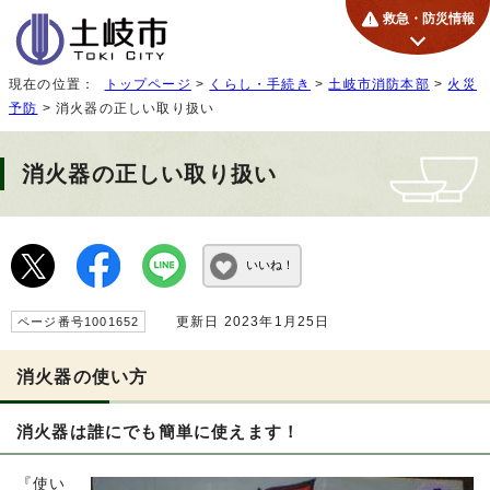
救急・防災情報
現在の位置：
トップページ
>
くらし・手続き
>
土岐市消防本部
>
火災
予防
> 消火器の正しい取り扱い
消火器の正しい取り扱い
いいね！
更新日 2023年1月25日
ページ番号1001652
消火器の使い方
消火器は誰にでも簡単に使えます！
『使い