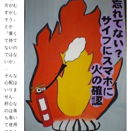
方がむ
ずかし
そう』
とか
『重く
て持て
ないの
ではな
いか』
…
そんな
心配は
いりま
せん。
肝心な
のは落
ち着い
て使用