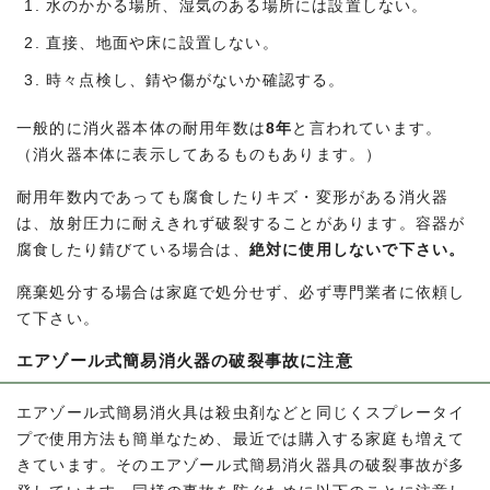
水のかかる場所、湿気のある場所には設置しない。
直接、地面や床に設置しない。
時々点検し、錆や傷がないか確認する。
一般的に消火器本体の耐用年数は
8年
と言われています。
（消火器本体に表示してあるものもあります。）
耐用年数内であっても腐食したりキズ・変形がある消火器
は、放射圧力に耐えきれず破裂することがあります。容器が
腐食したり錆びている場合は、
絶対に使用しないで下さい。
廃棄処分する場合は家庭で処分せず、必ず専門業者に依頼し
て下さい。
エアゾール式簡易消火器の破裂事故に注意
エアゾール式簡易消火具は殺虫剤などと同じくスプレータイ
プで使用方法も簡単なため、最近では購入する家庭も増えて
きています。そのエアゾール式簡易消火器具の破裂事故が多