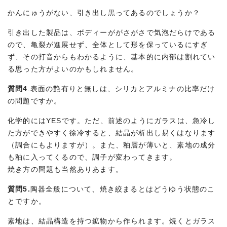
かんにゅうがない、引き出し黒ってあるのでしょうか？
引き出した製品は、ボディーががさがさで気泡だらけである
ので、亀裂が進展せず、全体として形を保っているにすぎ
ず、その打音からもわかるように、基本的に内部は割れてい
る思った方がよいのかもしれません。
質問4
.表面の艶有りと無しは、シリカとアルミナの比率だけ
の問題ですか。
化学的にはYESです。ただ、前述のようにガラスは、急冷し
た方ができやすく徐冷すると、結晶が析出し易くはなります
（調合にもよりますが）。また、釉層が薄いと、素地の成分
も釉に入ってくるので、調子が変わってきます。
焼き方の問題も当然ありあます。
質問5.
陶器全般について、焼き絞まるとはどうゆう状態のこ
とですか。
素地は、結晶構造を持つ鉱物から作られます。焼くとガラス