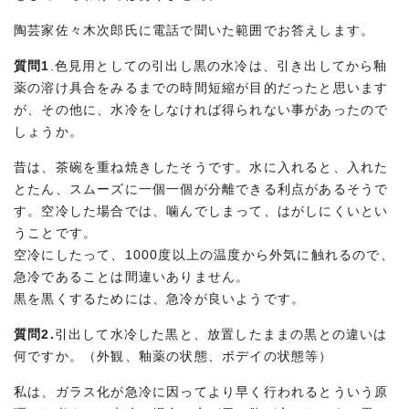
陶芸家佐々木次郎氏に電話で聞いた範囲でお答えします。
質問1
.色見用としての引出し黒の水冷は、引き出してから釉
薬の溶け具合をみるまでの時間短縮が目的だったと思います
が、その他に、水冷をしなければ得られない事があったので
しょうか。
昔は、茶碗を重ね焼きしたそうです。水に入れると、入れた
とたん、スムーズに一個一個が分離できる利点があるそうで
す。空冷した場合では、噛んでしまって、はがしにくいとい
うことです。
空冷にしたって、1000度以上の温度から外気に触れるので、
急冷であることは間違いありません。
黒を黒くするためには、急冷が良いようです。
質問2.
引出して水冷した黒と、放置したままの黒との違いは
何ですか。（外観、釉薬の状態、ボデイの状態等）
私は、ガラス化が急冷に因ってより早く行われるとういう原