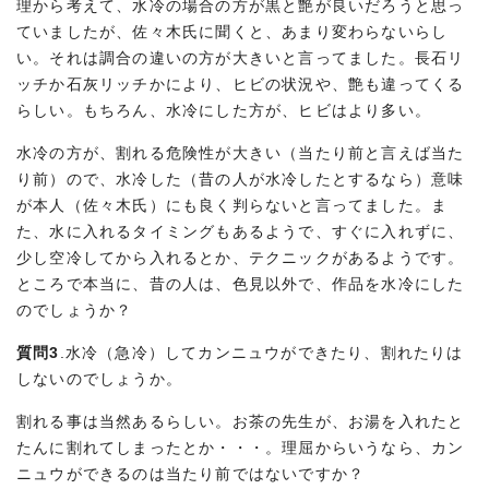
理から考えて、水冷の場合の方が黒と艶が良いだろうと思っ
ていましたが、佐々木氏に聞くと、あまり変わらないらし
い。それは調合の違いの方が大きいと言ってました。長石リ
ッチか石灰リッチかにより、ヒビの状況や、艶も違ってくる
らしい。もちろん、水冷にした方が、ヒビはより多い。
水冷の方が、割れる危険性が大きい（当たり前と言えば当た
り前）ので、水冷した（昔の人が水冷したとするなら）意味
が本人（佐々木氏）にも良く判らないと言ってました。ま
た、水に入れるタイミングもあるようで、すぐに入れずに、
少し空冷してから入れるとか、テクニックがあるようです。
ところで本当に、昔の人は、色見以外で、作品を水冷にした
のでしょうか？
質問3
.水冷（急冷）してカンニュウができたり、割れたりは
しないのでしょうか。
割れる事は当然あるらしい。お茶の先生が、お湯を入れたと
たんに割れてしまったとか・・・。理屈からいうなら、カン
ニュウができるのは当たり前ではないですか？