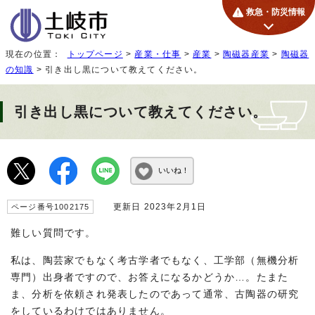
救急・防災情報
現在の位置：
トップページ
>
産業・仕事
>
産業
>
陶磁器産業
>
陶磁器
の知識
> 引き出し黒について教えてください。
引き出し黒について教えてください。
いいね！
更新日 2023年2月1日
ページ番号1002175
難しい質問です。
私は、陶芸家でもなく考古学者でもなく、工学部（無機分析
専門）出身者ですので、お答えになるかどうか…。たまた
ま、分析を依頼され発表したのであって通常、古陶器の研究
をしているわけではありません。