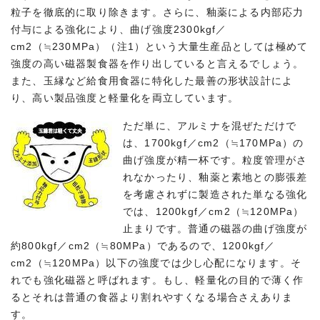
粒子を徹底的に取り除きます。さらに、釉薬による内部応力
付与による強化により、曲げ強度2300kgf／
cm2（≒230MPa）（注1）という大量生産品としては極めて
強度の高い磁器製食器を作り出していると言えるでしょう。
また、玉縁など給食用食器に特化した最善の形状設計によ
り、高い製品強度と軽量化を両立しています。
ただ単に、アルミナを混ぜただけで
は、1700kgf／cm2（≒170MPa）の
曲げ強度が精一杯です。粒度管理がさ
れなかったり、釉薬と素地との膨張差
を考慮されずに製造された単なる強化
では、1200kgf／cm2（≒120MPa）
止まりです。普通の磁器の曲げ強度が
約800kgf／cm2（≒80MPa）であるので、1200kgf／
cm2（≒120MPa）以下の強度では少し心配になります。そ
れでも強化磁器と呼ばれます。もし、軽量化の目的で薄く作
るとそれは普通の食器より割れやすくなる場合さえありま
す。