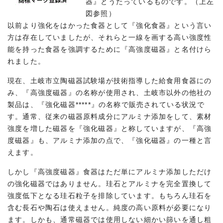
器』とうたっているものです。（上左
図参照）
以前より強化をはかった食器として『強化食器』という言い
方は存在していましたが、それらと一線を画する高い強度性
能を持った食器を強調するために『高強度磁器』と名付けら
れました。
現在、土岐市立陶磁器試験場が技術指導した給食用食器にの
み、『高強度磁器』の名称が使用され、土岐市以外の他社の
製品は、『強化磁器*****』の名称で販売されている状況で
す。通常、従来の磁器原料成分にアルミナ添加をして、素材
強度を増した磁器を『強化磁器』と称していますが、『高強
度磁器』も、アルミナ添加の点で、『強化磁器』の一種と言
えます。
しかし『高強度磁器』食器はただ単にアルミナ添加しただけ
の強化磁器ではありません。珪石とアルミナを完全置換して
強度低下となる珪石粒子を排除しています。もちろん珪石を
含む長石や陶石は使えません。純度の高い原料が必要になり
ます。しかも、通常磁器では使用しない細かい篩いを通し粗