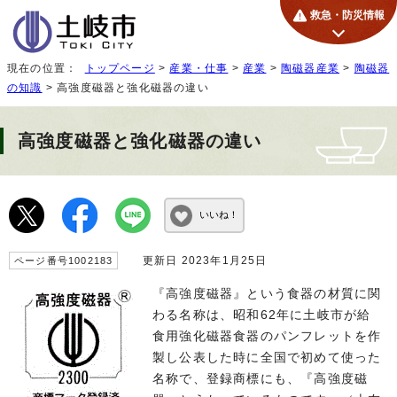
救急・防災情報
現在の位置：
トップページ
>
産業・仕事
>
産業
>
陶磁器産業
>
陶磁器
の知識
> 高強度磁器と強化磁器の違い
高強度磁器と強化磁器の違い
いいね！
更新日 2023年1月25日
ページ番号1002183
『高強度磁器』という食器の材質に関
わる名称は、昭和62年に土岐市が給
食用強化磁器食器のパンフレットを作
製し公表した時に全国で初めて使った
名称で、登録商標にも、『高強度磁