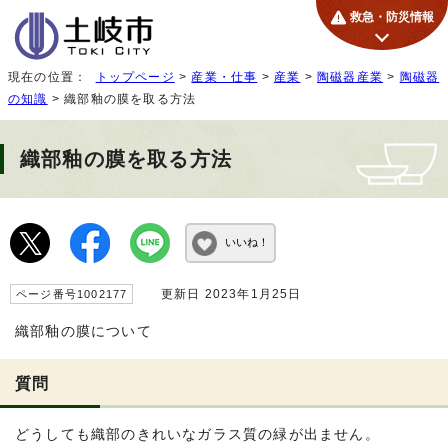
救急・防災情報
現在の位置：
トップページ
>
産業・仕事
>
産業
>
陶磁器産業
>
陶磁器
の知識
> 織部釉の膜を取る方法
織部釉の膜を取る方法
いいね！
更新日 2023年1月25日
ページ番号1002177
織部釉の膜について
質問
どうしても織部のきれいなガラス質の緑が出ません。