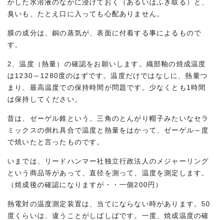
かした水溶液のなかに浸けておく（あるいはふき取る）と、
臭いも、たとえ口に入っても心配ありません。
膜の成分は、銅の蒸気が、表面に付着する事によるもので
す。
2、温度（熱量）の確認をお願いします。織部釉の焼成温度
は1230～1280度のはずです。温度だけではなしに、熱量つ
まり、最高温度での保持時間が問題です。少なくとも1時間
は保持してください。
昔は、ゼーゲル錐という、三角のとんがり帽子みたいなセラ
ミックスの倒れ具合で温度と熱量をはかって、ゼーゲル～度
で焼いたと言ったものです。
いまでは、リードハンマー社独立行政法人のメジャーリング
という商品等があって、直径を測って、温度を測定します。
（焼成後の確認になりますが・・一個200円）
熱電対の温度測定装置は、当てにならない時があります。50
度くらいは、違うことがしばしばです。一度、焼成温度の確