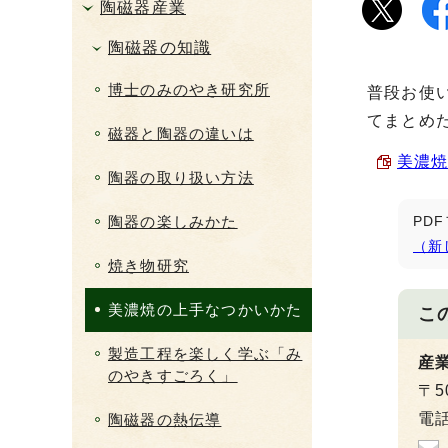
陶磁器産業
陶磁器の知識
博士のみのやき研究所
普段お使
てまとめ
磁器と陶器の違いは
美濃焼
陶器の取り扱い方法
陶器の楽しみかた
PD
（新
焼き物研究
美濃焼の上手なつかいかた
こ
製造工程を楽しく学ぶ「み
産
のやきすごろく」
〒5
電話
陶磁器の熱伝導