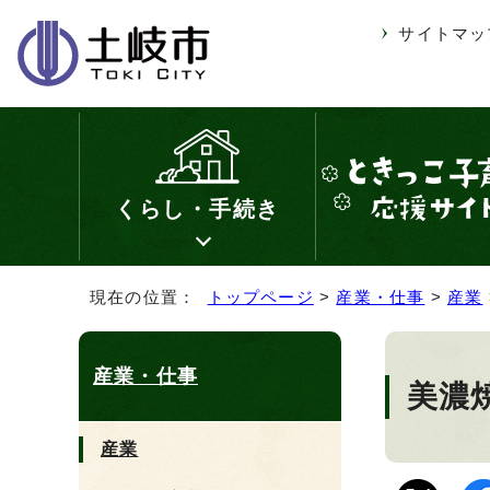
サイトマッ
くらし・手続き
現在の位置：
トップページ
>
産業・仕事
>
産業
産業・仕事
美濃
産業