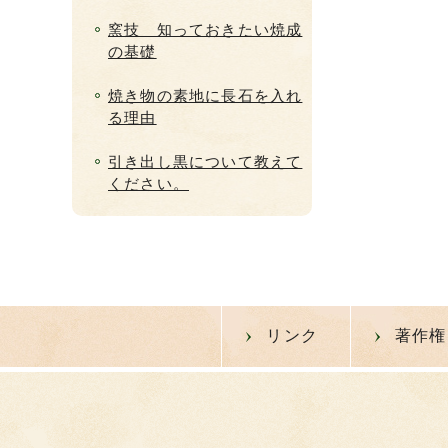
窯技 知っておきたい焼成
の基礎
焼き物の素地に長石を入れ
る理由
引き出し黒について教えて
ください。
リンク
著作権