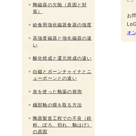
陶磁器の欠陥（原因と対
策）
お
L
給食用強化磁器食器の強度
オ
高強度磁器と強化磁器の違
い
酸化焼成と還元焼成の違い
白磁とボーンチャイナとニ
ューボーンとの違い
灰を使った釉薬の発泡
織部釉の膜を取る方法
陶器製造工程での不良（鉄
粉、ぼろ、切れ、釉はげ）
の原因