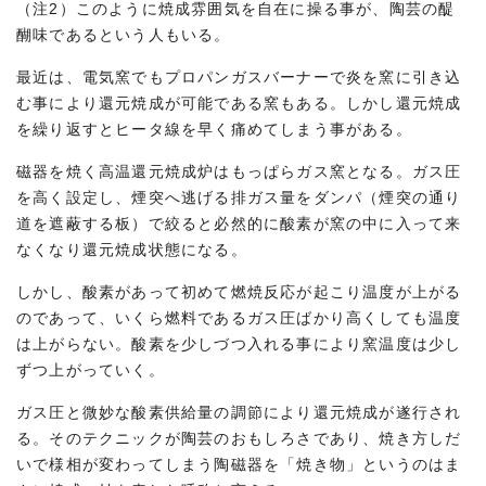
（注2）このように焼成雰囲気を自在に操る事が、陶芸の醍
醐味であるという人もいる。
最近は、電気窯でもプロパンガスバーナーで炎を窯に引き込
む事により還元焼成が可能である窯もある。しかし還元焼成
を繰り返すとヒータ線を早く痛めてしまう事がある。
磁器を焼く高温還元焼成炉はもっぱらガス窯となる。ガス圧
を高く設定し、煙突へ逃げる排ガス量をダンパ（煙突の通り
道を遮蔽する板）で絞ると必然的に酸素が窯の中に入って来
なくなり還元焼成状態になる。
しかし、酸素があって初めて燃焼反応が起こり温度が上がる
のであって、いくら燃料であるガス圧ばかり高くしても温度
は上がらない。酸素を少しづつ入れる事により窯温度は少し
ずつ上がっていく。
ガス圧と微妙な酸素供給量の調節により還元焼成が遂行され
る。そのテクニックが陶芸のおもしろさであり、焼き方しだ
いで様相が変わってしまう陶磁器を「焼き物」というのはま