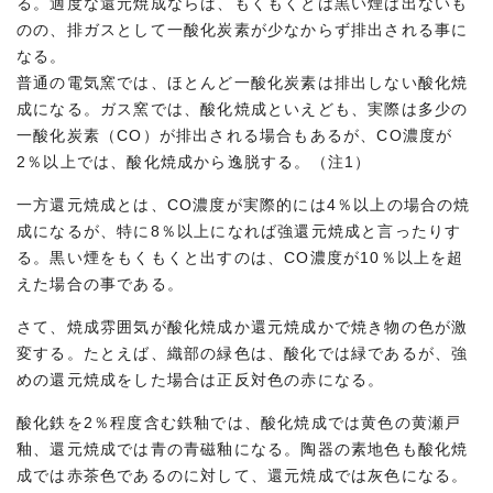
る。適度な還元焼成ならば、もくもくとは黒い煙は出ないも
のの、排ガスとして一酸化炭素が少なからず排出される事に
なる。
普通の電気窯では、ほとんど一酸化炭素は排出しない酸化焼
成になる。ガス窯では、酸化焼成といえども、実際は多少の
一酸化炭素（CO）が排出される場合もあるが、CO濃度が
2％以上では、酸化焼成から逸脱する。（注1）
一方還元焼成とは、CO濃度が実際的には4％以上の場合の焼
成になるが、特に8％以上になれば強還元焼成と言ったりす
る。黒い煙をもくもくと出すのは、CO濃度が10％以上を超
えた場合の事である。
さて、焼成雰囲気が酸化焼成か還元焼成かで焼き物の色が激
変する。たとえば、織部の緑色は、酸化では緑であるが、強
めの還元焼成をした場合は正反対色の赤になる。
酸化鉄を2％程度含む鉄釉では、酸化焼成では黄色の黄瀬戸
釉、還元焼成では青の青磁釉になる。陶器の素地色も酸化焼
成では赤茶色であるのに対して、還元焼成では灰色になる。