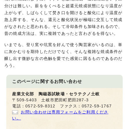
分けは難しい。薪ををくべると超還元焼成状態になり温度が
上がらず、しばらくして焚き口を開けると酸化により温度が
急上昇する、そんな、還元と酸化状況が極端に交互して焼成
がなされたと思われる。そして冷却条件も加味されるので、
昔の焼成方法は、実に複雑であったと言わざるを得ない。
いまでも、登り窯や坑窯を好んで使う陶芸家がいるのは、単
に灰かむりを期待しただけでなく、そんな複雑な焼成条件が
醸し出す微妙な古の色触を愛でた感覚に因るものであるのだ
ろう。
このページに関する
お問い合わせ
産業文化部 陶磁器試験場・セラテクノ土岐
〒509-5403 土岐市肥田町肥田287-3
電話：0572-59-8312 ファクス：0572-59-1767
お問い合わせは専用フォームをご利用くださ
い。