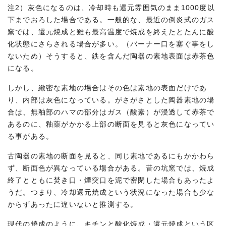
注2）灰色になるのは、冷却時も還元雰囲気のまま1000度以
下までおろした場合である。一般的な、最近の倒炎式のガス
窯では、還元焼成と雖も最高温度で焼成を終えたとたんに酸
化状態にさらされる場合が多い。（バーナー口を塞ぐ事をし
ないため）そうすると、鉄を含んだ陶器の素地表面は赤茶色
になる。
しかし、緻密な素地の場合はその色は素地の表面だけであ
り、内部は灰色になっている。がさがさとした陶器素地の場
合は、無釉部のハマの部分はガス（酸素）が浸透して赤茶で
あるのに、釉薬がかかる上部の断面を見ると灰色になってい
る事がある。
古陶器の素地の断面を見ると、同じ素地であるにもかかわら
ず、断面色が異なっている場合がある。昔の坑窯では、焼成
終了とともに焚き口・煙突口を泥で密閉した場合もあったよ
うだ。つまり、冷却還元焼成という状況になった場合も少な
からずあったに違いないと推測する。
現代の焼成のように、キチンと酸化焼成・還元焼成という区