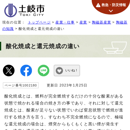
救急・防災情報
現在の位置：
トップページ
>
産業・仕事
>
産業
>
陶磁器産業
>
陶磁器
の知識
> 酸化焼成と還元焼成の違い
酸化焼成と還元焼成の違い
いいね！
更新日 2023年1月25日
ページ番号1002180
酸化焼成とは、燃料が完全燃焼するだけの十分な酸素がある
状態で焼かれる場合の焼き方の事であり、それに対して還元
焼成とは、酸素が足りない状態でいわば窒息状態で燃焼が進
行する焼き方を言う。すなわち不完全燃焼になるので、極端
な還元焼成の場合は、煙突からもくもくと黒い煙が発生す