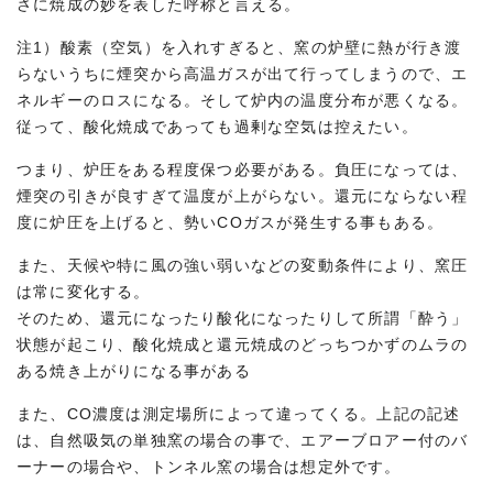
さに焼成の妙を表した呼称と言える。
注1）酸素（空気）を入れすぎると、窯の炉壁に熱が行き渡
らないうちに煙突から高温ガスが出て行ってしまうので、エ
ネルギーのロスになる。そして炉内の温度分布が悪くなる。
従って、酸化焼成であっても過剰な空気は控えたい。
つまり、炉圧をある程度保つ必要がある。負圧になっては、
煙突の引きが良すぎて温度が上がらない。還元にならない程
度に炉圧を上げると、勢いCOガスが発生する事もある。
また、天候や特に風の強い弱いなどの変動条件により、窯圧
は常に変化する。
そのため、還元になったり酸化になったりして所謂「酔う」
状態が起こり、酸化焼成と還元焼成のどっちつかずのムラの
ある焼き上がりになる事がある
また、CO濃度は測定場所によって違ってくる。上記の記述
は、自然吸気の単独窯の場合の事で、エアーブロアー付のバ
ーナーの場合や、トンネル窯の場合は想定外です。