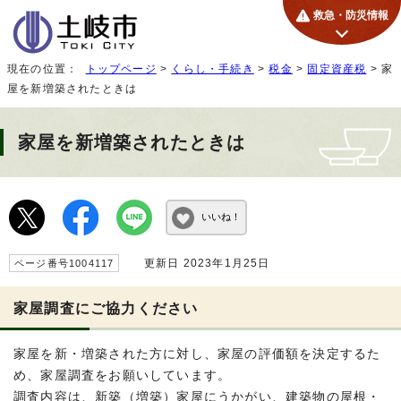
救急・防災情報
現在の位置：
トップページ
>
くらし・手続き
>
税金
>
固定資産税
> 家
屋を新増築されたときは
家屋を新増築されたときは
いいね！
更新日 2023年1月25日
ページ番号1004117
家屋調査にご協力ください
家屋を新・増築された方に対し、家屋の評価額を決定するた
め、家屋調査をお願いしています。
調査内容は、新築（増築）家屋にうかがい、建築物の屋根・