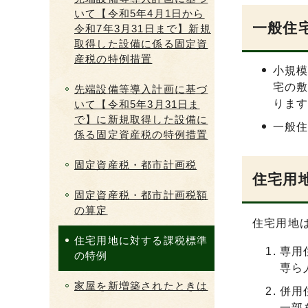
いて【令和5年4月1日から
一般住
令和7年3月31日まで】新規
取得した設備に係る固定資
産税の特例措置
小規模
宅の敷
先端設備等導入計画に基づ
りま
いて【令和5年3月31日ま
で】に新規取得した設備に
一般住
係る固定資産税の特例措置
固定資産税・都市計画税
住宅用
固定資産税・都市計画税額
の算定
住宅用地
住宅用地に対する課税標準
専用
の特例
専ら
家屋を新増築されたときは
併用
一部