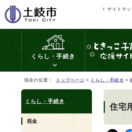
サイトマッ
くらし・手続き
現在の位置：
トップページ
>
くらし・手続き
>
くらし・手続き
住宅
税金