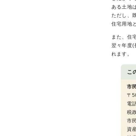
ある土地
ただし、
住宅用地
また、住
翌々年度
れます。
こ
市
〒5
電
税政
市民
資産