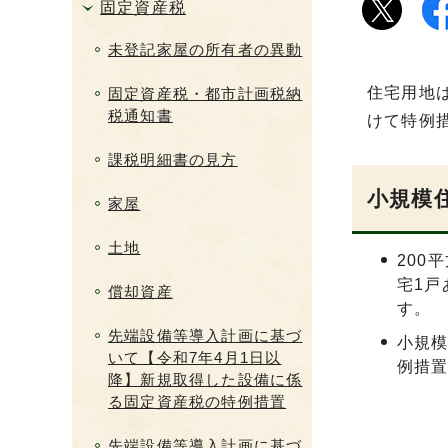
固定資産税
未登記家屋の所有者の異動
住宅用地
固定資産税・都市計画税納
税通知書
けて特例
課税明細書の見方
小規模
家屋
土地
200
宅1戸
償却資産
す。
先端設備等導入計画に基づ
小規模
いて【令和7年4月1日以
例措
降】新規取得した設備に係
る固定資産税の特例措置
先端設備等導入計画に基づ