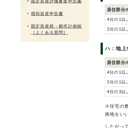
固定資産評価審査申出書
居住部分
償却資産申告書
4分の1以
固定資産税・都市計画税
2分の1以
［よくある質問］
ハ：地上
居住部分
4分の1以
2分の1以
4分の3以
※住宅の
画地をい
したがっ