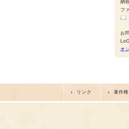
納税
ファ
お
L
オ
リンク
著作権