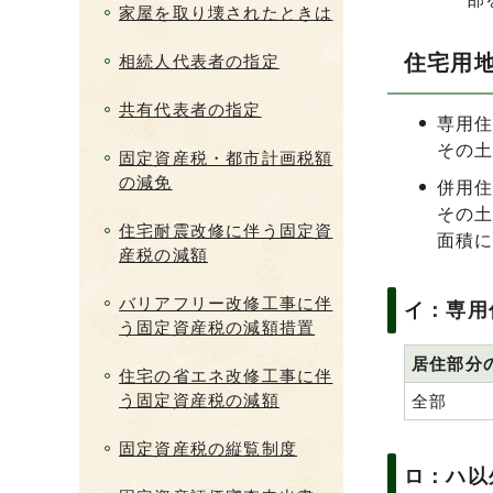
家屋を取り壊されたときは
住宅用
相続人代表者の指定
共有代表者の指定
専用
その土
固定資産税・都市計画税額
の減免
併用
その土
住宅耐震改修に伴う固定資
面積
産税の減額
バリアフリー改修工事に伴
イ：専用
う固定資産税の減額措置
居住部分
住宅の省エネ改修工事に伴
う固定資産税の減額
全部
固定資産税の縦覧制度
ロ：ハ以