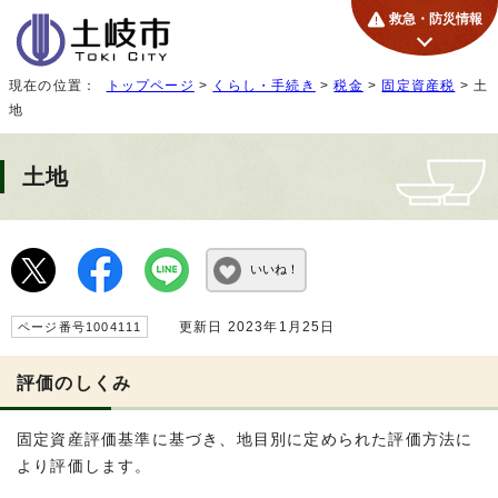
救急・防災情報
現在の位置：
トップページ
>
くらし・手続き
>
税金
>
固定資産税
> 土
地
土地
いいね！
更新日 2023年1月25日
ページ番号1004111
評価のしくみ
固定資産評価基準に基づき、地目別に定められた評価方法に
より評価します。