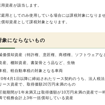
業用資産が該当します。
家庭用としてのみ使用している場合には課税対象になりま
は償却資産として課税対象となります。
対象にならないもの
減価償却資産（特許権、意匠権、商標権、ソフトウェアな
資産、棚卸資産、書架骨とう品など、生物
車税、軽自動車税の対象となる車両
20年4月1日以降に締結されたリース契約のうち、法人税
リース資産で、取得価額20万円未満のもの
可能期間が1年未満又は取得価額が10万円未満の資産で一
満で税務会計上3年一括償却している資産