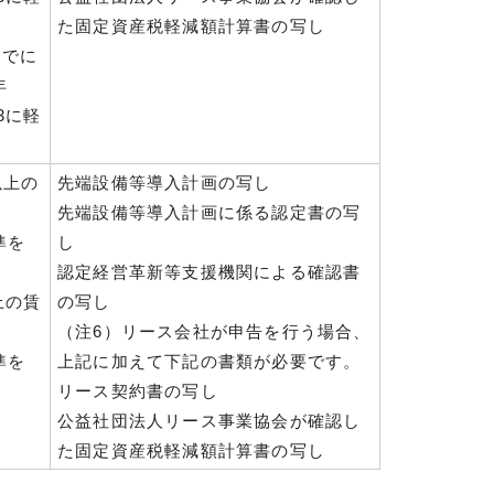
た固定資産税軽減額計算書の写し
までに
年
3に軽
以上の
先端設備等導入計画の写し
先端設備等導入計画に係る認定書の写
準を
し
認定経営革新等支援機関による確認書
上の賃
の写し
（注6）リース会社が申告を行う場合、
準を
上記に加えて下記の書類が必要です。
リース契約書の写し
公益社団法人リース事業協会が確認し
た固定資産税軽減額計算書の写し