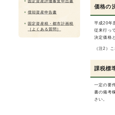
固定資産評価審査申出書
価格の
償却資産申告書
平成20
固定資産税・都市計画税
［よくある質問］
従来行っ
決定価格
（注2）
課税標
一定の要
書の備考
さい。