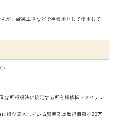
せんが、縫製工場などで事業用として使用して
ど）
法又は所得税法に規定する所有権移転ファイナン
時に損金算入している資産又は取得価額が20万