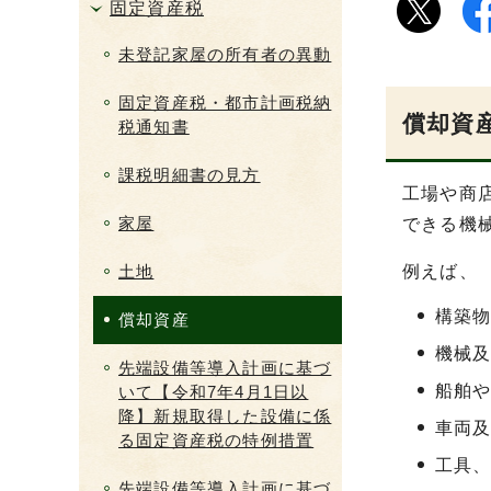
固定資産税
未登記家屋の所有者の異動
固定資産税・都市計画税納
償却資
税通知書
課税明細書の見方
工場や商
家屋
できる機
土地
例えば、
構築
償却資産
機械
先端設備等導入計画に基づ
船舶
いて【令和7年4月1日以
降】新規取得した設備に係
車両
る固定資産税の特例措置
工具
先端設備等導入計画に基づ