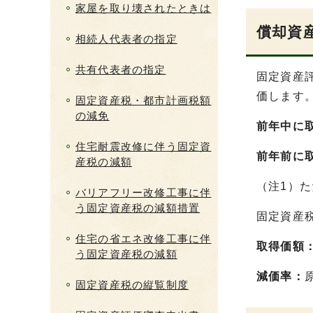
家屋を取り壊されたときは
償却資
相続人代表者の指定
共有代表者の指定
固定資産
価します
固定資産税・都市計画税額
の減免
前年中に
住宅耐震改修に伴う固定資
前年前に
産税の減額
（注1）
バリアフリー改修工事に伴
う固定資産税の減額措置
固定資産
住宅の省エネ改修工事に伴
取得価額
う固定資産税の減額
減価率：
固定資産税の縦覧制度