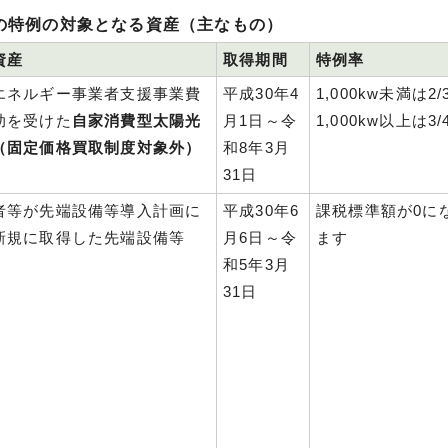
の特例の対象となる資産（主なもの）
資産
取得期間
特例率
エネルギー事業者支援事業費
平成30年4
1,000kw未満は2/
助を受けた
自家消費型太陽光
月1日～令
1,000kw以上は3/
（固定価格買取制度対象外）
和8年3月
31日
者等が先端設備等導入計画に
平成30年6
課税標準額が0に
新規に取得した先端設備等
月6日～令
ます
和5年3月
31日