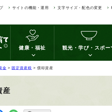
プ
サイトの機能・運用
文字サイズ・配色の変更
健康・福祉
観光・学び・スポー
税金
>
固定資産税
> 償却資産
資産