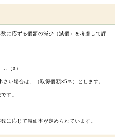
年数に応ずる価額の減少（減価）を考慮して評
）
）…（a）
小さい場合は、（取得価額×5％）とします。
法です。
年数に応じて減価率が定められています。