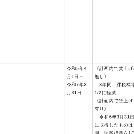
令和5年4
《計画内で賃上げ
月1日～
無し》
令和7年3
3年間、課税標
月31日
1/2に軽減
《計画内で賃上げ
有り》
令和6年3月31
に取得したものは
間、課税標準を1/