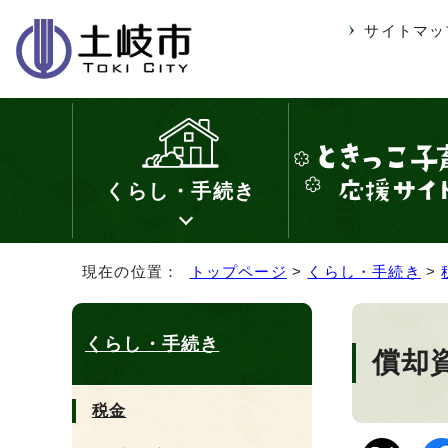
サイトマッ
くらし・手続き
現在の位置：
トップページ
>
くらし・手続き
>
くらし・手続き
償却
税金