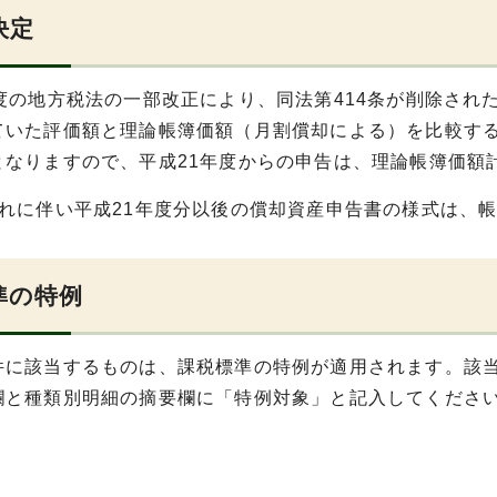
決定
年度の地方税法の一部改正により、同法第414条が削除さ
ていた評価額と理論帳簿価額（月割償却による）を比較す
となりますので、平成21年度からの申告は、理論帳簿価額
これに伴い平成21年度分以後の償却資産申告書の様式は、
準の特例
件に該当するものは、課税標準の特例が適用されます。該
欄と種類別明細の摘要欄に「特例対象」と記入してくださ