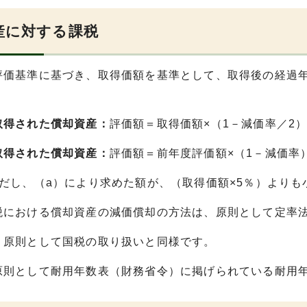
産に対する課税
評価基準に基づき、取得価額を基準として、取得後の経過
。
取得された償却資産：
評価額＝取得価額×（1－減価率／2
取得された償却資産：
評価額＝前年度評価額×（1－減価率
ただし、（a）により求めた額が、（取得価額×5％）よりも
税における償却資産の減価償却の方法は、原則として定率
：
原則として国税の取り扱いと同様です。
原則として耐用年数表（財務省令）に掲げられている耐用