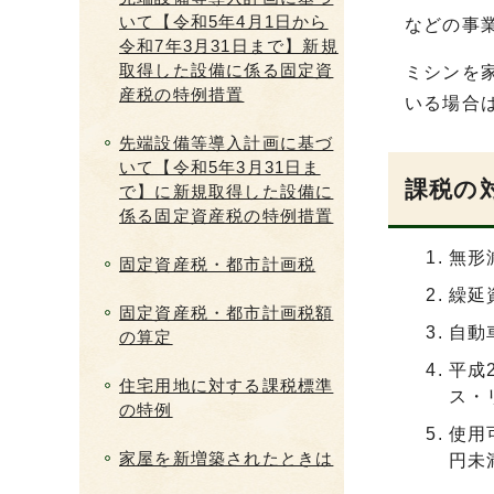
いて【令和5年4月1日から
などの事
令和7年3月31日まで】新規
取得した設備に係る固定資
ミシンを
産税の特例措置
いる場合
先端設備等導入計画に基づ
いて【令和5年3月31日ま
課税の
で】に新規取得した設備に
係る固定資産税の特例措置
無形
固定資産税・都市計画税
繰延
固定資産税・都市計画税額
自動
の算定
平成
住宅用地に対する課税標準
ス・
の特例
使用
家屋を新増築されたときは
円未