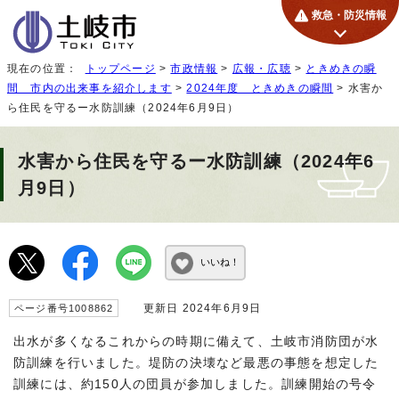
救急・防災情報
現在の位置：
トップページ
>
市政情報
>
広報・広聴
>
ときめきの瞬
間 市内の出来事を紹介します
>
2024年度 ときめきの瞬間
> 水害か
ら住民を守るー水防訓練（2024年6月9日）
水害から住民を守るー水防訓練（2024年6
月9日）
いいね！
更新日 2024年6月9日
ページ番号1008862
出水が多くなるこれからの時期に備えて、土岐市消防団が水
防訓練を行いました。堤防の決壊など最悪の事態を想定した
訓練には、約150人の団員が参加しました。訓練開始の号令