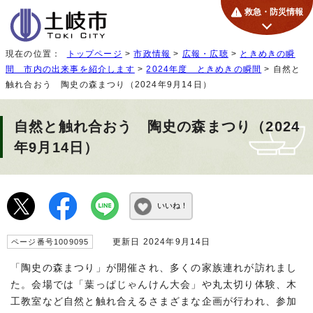
救急・防災情報
現在の位置：
トップページ
>
市政情報
>
広報・広聴
>
ときめきの瞬
間 市内の出来事を紹介します
>
2024年度 ときめきの瞬間
> 自然と
触れ合おう 陶史の森まつり（2024年9月14日）
自然と触れ合おう 陶史の森まつり（2024
年9月14日）
いいね！
更新日 2024年9月14日
ページ番号1009095
「陶史の森まつり」が開催され、多くの家族連れが訪れまし
た。会場では「葉っぱじゃんけん大会」や丸太切り体験、木
工教室など自然と触れ合えるさまざまな企画が行われ、参加