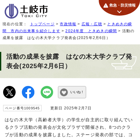
救急・防災情報
現在の位置：
トップページ
>
市政情報
>
広報・広聴
>
ときめきの瞬
間 市内の出来事を紹介します
>
2024年度 ときめきの瞬間
> 活動の
成果を披露 はなの木大学クラブ発表会(2025年2月6日）
活動の成果を披露 はなの木大学クラブ発
表会(2025年2月6日）
いいね！
更新日 2025年2月7日
ページ番号1009545
はなの木大学（高齢者大学）の学生が自主的に取り組んでい
るクラブ活動の発表会が文化プラザで開催され、8つのクラ
ブが活動の成果を披露しました。ステージ発表の部では、コ