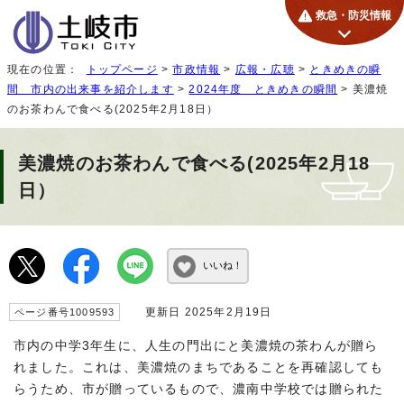
救急・防災情報
現在の位置：
トップページ
>
市政情報
>
広報・広聴
>
ときめきの瞬
間 市内の出来事を紹介します
>
2024年度 ときめきの瞬間
> 美濃焼
のお茶わんで食べる(2025年2月18日）
美濃焼のお茶わんで食べる(2025年2月18
日）
いいね！
更新日 2025年2月19日
ページ番号1009593
市内の中学3年生に、人生の門出にと美濃焼の茶わんが贈ら
れました。これは、美濃焼のまちであることを再確認しても
らうため、市が贈っているもので、濃南中学校では贈られた