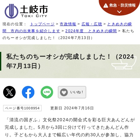
救急・防災情報
現在の位置：
トップページ
>
市政情報
>
広報・広聴
>
ときめきの瞬
間 市内の出来事を紹介します
>
2024年度 ときめきの瞬間
> 私たち
のちーオシが完成しました！（2024年7月13日）
私たちのちーオシが完成しました！（2024
年7月13日）
いいね！
更新日 2024年7月16日
ページ番号1008954
「清流の国ぎふ」文化祭2024の開会式を彩る巨大あんどんが
完成しました。5月から3回に分けて行ってきたあんどん作
り。子どもから大人まで幅広い年代の約30人が参加し、協力