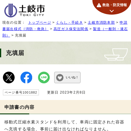
救急・防災情報
現在の位置：
トップページ
>
くらし・手続き
>
土岐市消防本部
>
申請
書届出様式［消防・救急］
>
高圧ガス保安法関係
>
製造（一般則・液石
則）
> 充填届
充填届
いいね！
更新日 2023年2月8日
ページ番号1001882
申請書の内容
移動式圧縮水素スタンドを利用して、車両に固定された容器
へ充填する場合、事前に届け出なければなりません。