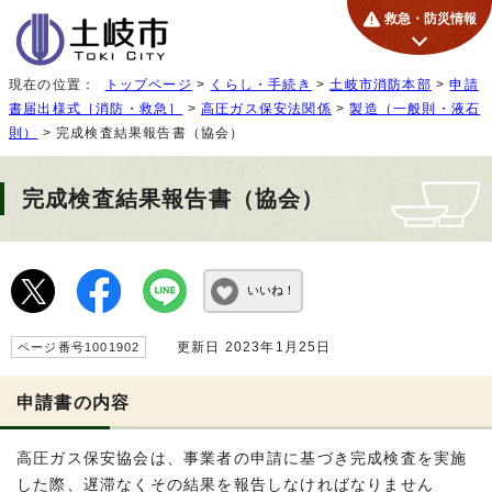
救急・防災情報
現在の位置：
トップページ
>
くらし・手続き
>
土岐市消防本部
>
申請
書届出様式［消防・救急］
>
高圧ガス保安法関係
>
製造（一般則・液石
則）
> 完成検査結果報告書（協会）
完成検査結果報告書（協会）
いいね！
更新日 2023年1月25日
ページ番号1001902
申請書の内容
高圧ガス保安協会は、事業者の申請に基づき完成検査を実施
した際、遅滞なくその結果を報告しなければなりません