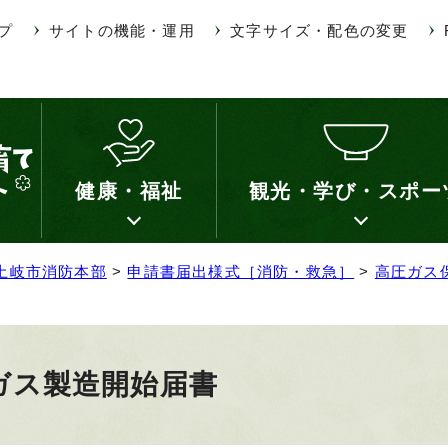
プ
サイトの機能・運用
文字サイズ・配色の変更
健康・福祉
観光・学び・スポー
土岐市消防本部
>
申請書届出様式［消防・救急］
>
高圧ガス
ガス製造開始届書