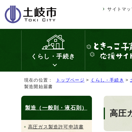
サイトマッ
くらし・手続き
現在の位置：
トップページ
>
くらし・手続き
>
製造開始届書
製造（一般則・液石則）
高圧
高圧ガス製造許可申請書