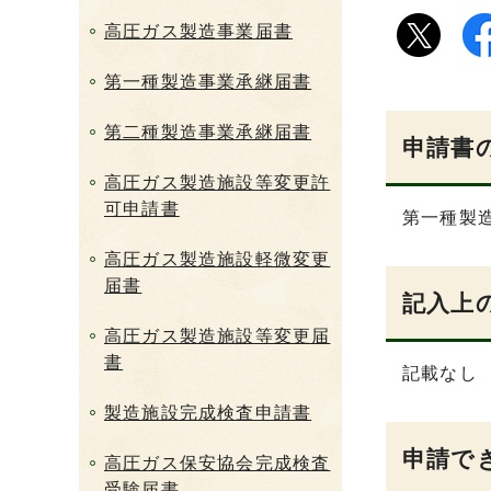
高圧ガス製造事業届書
第一種製造事業承継届書
第二種製造事業承継届書
申請書
高圧ガス製造施設等変更許
可申請書
第一種製
高圧ガス製造施設軽微変更
届書
記入上
高圧ガス製造施設等変更届
書
記載なし
製造施設完成検査申請書
申請で
高圧ガス保安協会完成検査
受験届書