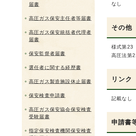
なし
届書
高圧ガス保安主任者等届書
その他
高圧ガス保安統括者代理者
届書
様式第23
保安監督者届書
高圧法第2
選任者に関する経歴書
リンク
高圧ガス製造施設休止届書
保安検査申請書
記載なし
高圧ガス保安協会保安検査
受験届書
申請書
指定保安検査機関保安検査