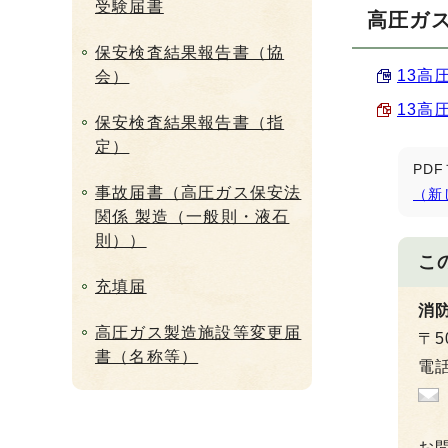
受験届書
高圧ガ
保安検査結果報告書（協
13高
会）
13高
保安検査結果報告書（指
定）
PD
事故届書（高圧ガス保安法
（新
関係 製造（一般則・液石
則））
こ
充填届
消
高圧ガス製造施設等変更届
〒5
書（名称等）
電話
お