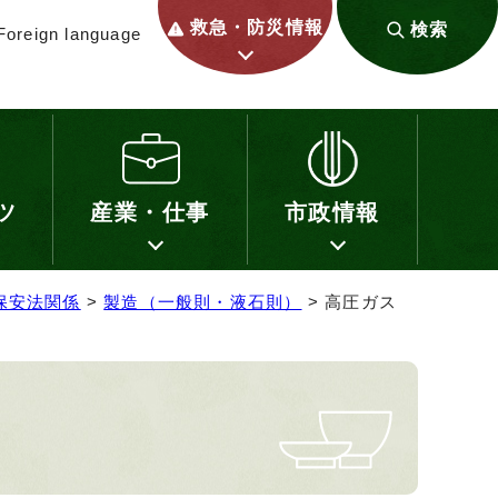
救急・防災情報
検索
Foreign language
ツ
産業・仕事
市政情報
保安法関係
>
製造（一般則・液石則）
> 高圧ガス