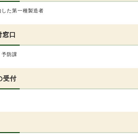
始した第一種製造者
付窓口
・予防課
の受付