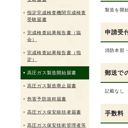
製造を開
指定完成検査機関完成検査
受験届書
申請受
完成検査結果報告書（協
会）
消防本部
完成検査結果報告書（指
定）
郵送で
高圧ガス製造開始届書
高圧ガス製造廃止届書
記載なし
危害予防規程届書
高圧ガス保安統括者届書
手数料
高圧ガス保安技術管理者等