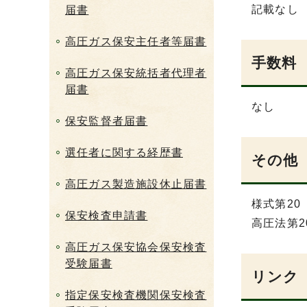
記載なし
届書
高圧ガス保安主任者等届書
手数料
高圧ガス保安統括者代理者
届書
なし
保安監督者届書
選任者に関する経歴書
その他
高圧ガス製造施設休止届書
様式第20
保安検査申請書
高圧法第2
高圧ガス保安協会保安検査
受験届書
リンク
指定保安検査機関保安検査