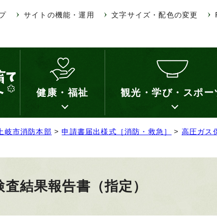
プ
サイトの機能・運用
文字サイズ・配色の変更
健康・福祉
観光・学び・スポー
土岐市消防本部
>
申請書届出様式［消防・救急］
>
高圧ガス
検査結果報告書（指定）