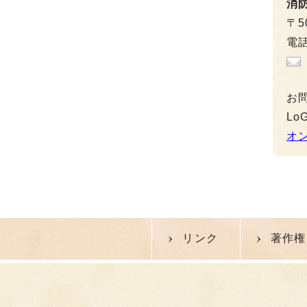
消
〒5
電話
お
L
オ
リンク
著作権