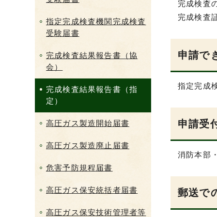
完成検査
完成検査
指定完成検査機関完成検査
受験届書
申請で
完成検査結果報告書（協
会）
指定完成
完成検査結果報告書（指
定）
申請受
高圧ガス製造開始届書
高圧ガス製造廃止届書
消防本部
危害予防規程届書
高圧ガス保安統括者届書
郵送で
高圧ガス保安技術管理者等