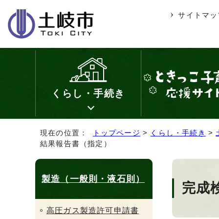
サイトマッ
くらし・手続き
現在の位置：
トップページ
>
くらし・手続き
>
結果報告書（指定）
製造（一般則・液石則）
完成
高圧ガス製造許可申請書