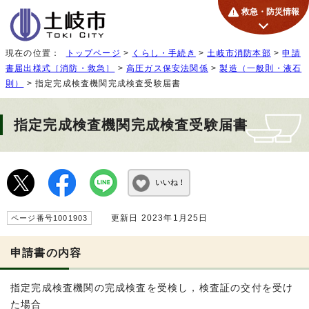
救急・防災情報
現在の位置：
トップページ
>
くらし・手続き
>
土岐市消防本部
>
申請
書届出様式［消防・救急］
>
高圧ガス保安法関係
>
製造（一般則・液石
則）
> 指定完成検査機関完成検査受験届書
指定完成検査機関完成検査受験届書
いいね！
更新日 2023年1月25日
ページ番号1001903
申請書の内容
指定完成検査機関の完成検査を受検し，検査証の交付を受け
た場合