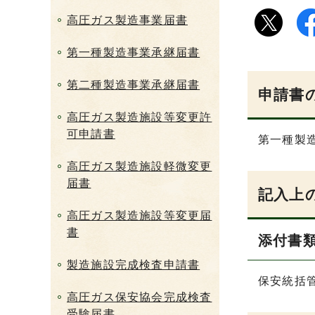
高圧ガス製造事業届書
第一種製造事業承継届書
第二種製造事業承継届書
申請書
高圧ガス製造施設等変更許
可申請書
第一種製
高圧ガス製造施設軽微変更
届書
記入上
高圧ガス製造施設等変更届
書
添付書
製造施設完成検査申請書
保安統括
高圧ガス保安協会完成検査
受験届書