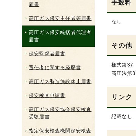
手数料
届書
高圧ガス保安主任者等届書
なし
高圧ガス保安統括者代理者
届書
その他
保安監督者届書
様式第37
選任者に関する経歴書
高圧法第3
高圧ガス製造施設休止届書
保安検査申請書
リンク
高圧ガス保安協会保安検査
記載なし
受験届書
指定保安検査機関保安検査