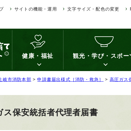
プ
サイトの機能・運用
文字サイズ・配色の変更
健康・福祉
観光・学び・スポー
土岐市消防本部
>
申請書届出様式［消防・救急］
>
高圧ガス
ガス保安統括者代理者届書