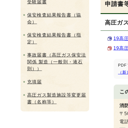
受験届書
申請書
保安検査結果報告書（協
会）
高圧ガ
保安検査結果報告書（指
19高
定）
19高
事故届書（高圧ガス保安法
関係 製造（一般則・液石
PD
則））
（新
充填届
こ
高圧ガス製造施設等変更届
書（名称等）
消
〒5
電話