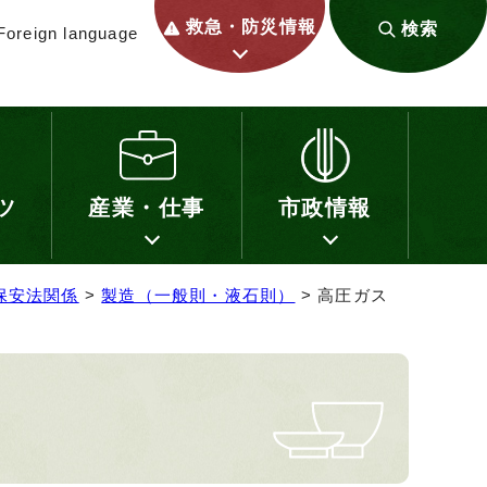
救急・防災情報
検索
Foreign language
ツ
産業・仕事
市政情報
保安法関係
>
製造（一般則・液石則）
> 高圧ガス