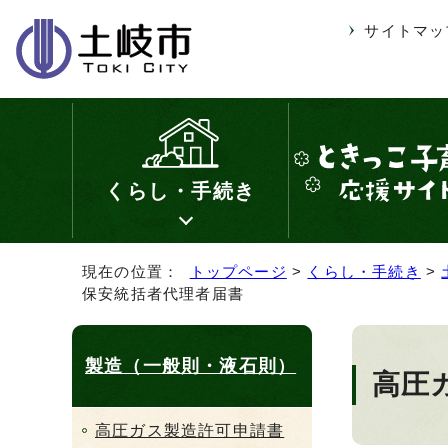
サイトマッ
くらし・手続き
現在の位置：
トップページ
>
くらし・手続き
>
保安統括者代理者届書
製造（一般則・液石則）
高圧
高圧ガス製造許可申請書