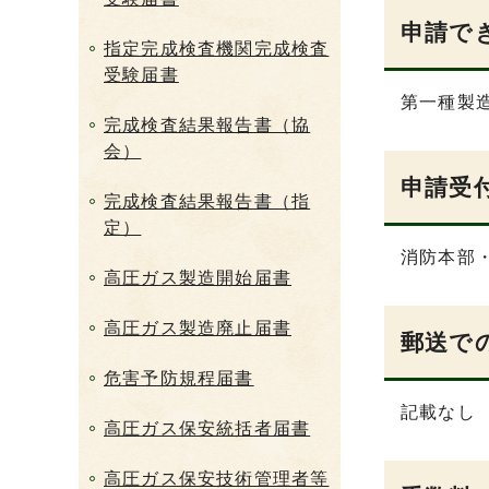
申請で
指定完成検査機関完成検査
受験届書
第一種製
完成検査結果報告書（協
会）
申請受
完成検査結果報告書（指
定）
消防本部
高圧ガス製造開始届書
高圧ガス製造廃止届書
郵送で
危害予防規程届書
記載なし
高圧ガス保安統括者届書
高圧ガス保安技術管理者等