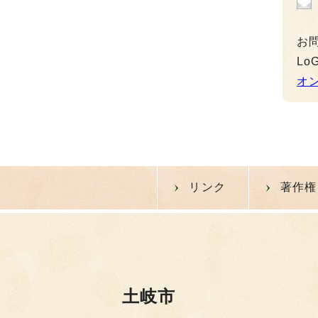
お
L
オ
リンク
著作権
土岐市