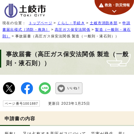
救急・防災情報
現在の位置：
トップページ
>
くらし・手続き
>
土岐市消防本部
>
申請
書届出様式［消防・救急］
>
高圧ガス保安法関係
>
製造（一般則・液石
則）
> 事故届書（高圧ガス保安法関係 製造（一般則・液石則））
事故届書（高圧ガス保安法関係 製造（一般
則・液石則））
いいね！
更新日 2023年1月25日
ページ番号1001887
申請書の内容
所有し、又は占有する高圧ガスについて、災害が発生、若し