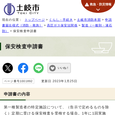
救急・防災情報
現在の位置：
トップページ
>
くらし・手続き
>
土岐市消防本部
>
申請
書届出様式［消防・救急］
>
高圧ガス保安法関係
>
製造（一般則・液石
則）
> 保安検査申請書
保安検査申請書
いいね！
更新日 2023年1月25日
ページ番号1001892
申請書の内容
第一種製造者の特定施設について、（告示で定めるものを除
く）定期に受ける保安検査を受検する場合。1年に1回実施