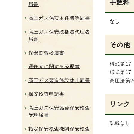
手数料
届書
高圧ガス保安主任者等届書
なし
高圧ガス保安統括者代理者
届書
その他
保安監督者届書
様式第17
選任者に関する経歴書
様式第17
高圧ガス製造施設休止届書
高圧法第2
保安検査申請書
リンク
高圧ガス保安協会保安検査
受験届書
記載なし
指定保安検査機関保安検査