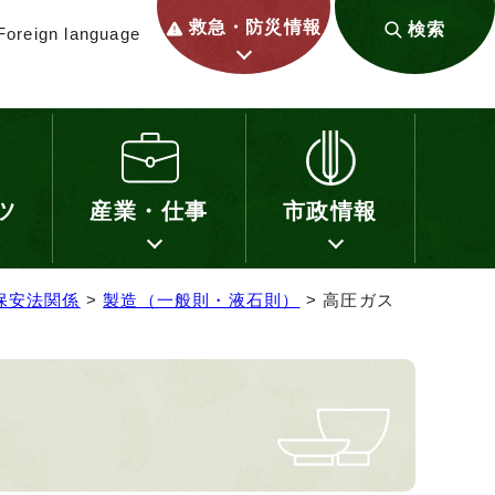
救急・防災情報
検索
Foreign language
ツ
産業・仕事
市政情報
保安法関係
>
製造（一般則・液石則）
> 高圧ガス