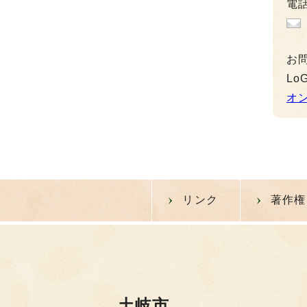
電話
お
L
オ
リンク
著作権
土岐市