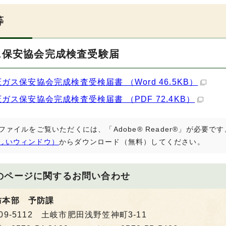
等
ス保安協会完成検査受験届
圧ガス保安協会完成検査受検届書 （Word 46.5KB）
圧ガス保安協会完成検査受検届書 （PDF 72.4KB）
Fファイルをご覧いただくには、「Adobe® Reader®」が必要
しいウィンドウ）
からダウンロード（無料）してください。
のページに関する
お問い合わせ
防本部 予防課
09-5112 土岐市肥田浅野笠神町3-11