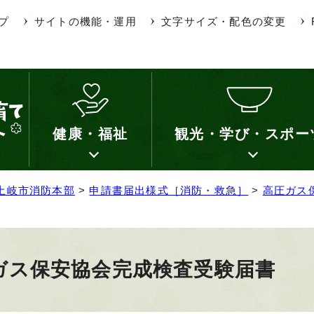
プ
サイトの機能・運用
文字サイズ・配色の変更
健康・福祉
観光・学び・スポー
土岐市消防本部
>
申請書届出様式［消防・救急］
>
高圧ガス
ガス保安協会完成検査受験届書