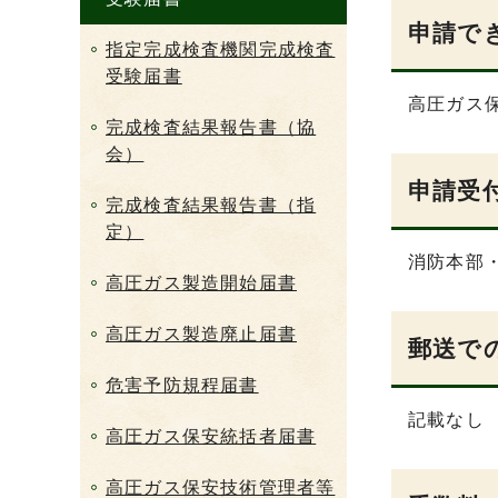
申請で
指定完成検査機関完成検査
受験届書
高圧ガス
完成検査結果報告書（協
会）
申請受
完成検査結果報告書（指
定）
消防本部
高圧ガス製造開始届書
高圧ガス製造廃止届書
郵送で
危害予防規程届書
記載なし
高圧ガス保安統括者届書
高圧ガス保安技術管理者等