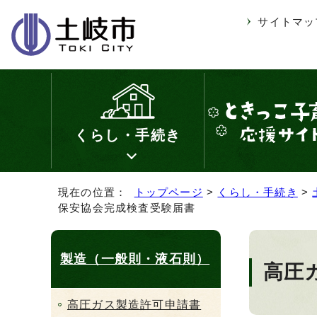
サイトマッ
くらし・手続き
現在の位置：
トップページ
>
くらし・手続き
>
保安協会完成検査受験届書
製造（一般則・液石則）
高圧
高圧ガス製造許可申請書