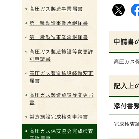
高圧ガス製造事業届書
第一種製造事業承継届書
第二種製造事業承継届書
申請書
高圧ガス製造施設等変更許
可申請書
高圧ガス
高圧ガス製造施設軽微変更
届書
記入上
高圧ガス製造施設等変更届
書
添付書
製造施設完成検査申請書
完成検査
高圧ガス保安協会完成検査
受験届書