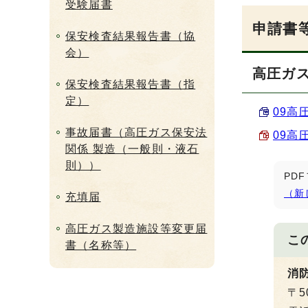
受験届書
申請書
保安検査結果報告書（協
会）
高圧ガ
保安検査結果報告書（指
定）
09高
事故届書（高圧ガス保安法
09高
関係 製造（一般則・液石
則））
PD
（新
充填届
高圧ガス製造施設等変更届
こ
書（名称等）
消
〒5