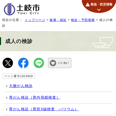
救急・防災情報
現在の位置：
トップページ
>
健康・福祉
>
検診・予防接種
> 成人の検
診
成人の検診
いいね！
ページ番号1004809
大腸がん検診
胃がん検診（胃内視鏡検査）
胃がん検診（胃部X線検査 バリウム）