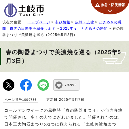
救急・防災情報
現在の位置：
トップページ
>
市政情報
>
広報・広聴
>
ときめきの瞬
間 市内の出来事を紹介します
>
2025年度 ときめきの瞬間
> 春の陶
器まつりで美濃焼を巡る（2025年5月3日）
春の陶器まつりで美濃焼を巡る（2025年5
月3日）
いいね！
更新日 2025年5月7日
ページ番号1009786
ゴールデンウイークの風物詩「春の陶器まつり」が市内各地
で開催され、多くの人でにぎわいました。開催されたのは、
日本三大陶器まつりの1つに数えられる「土岐美濃焼まつ