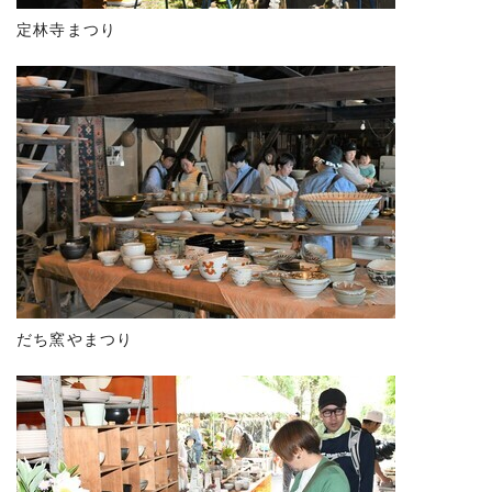
定林寺まつり
だち窯やまつり