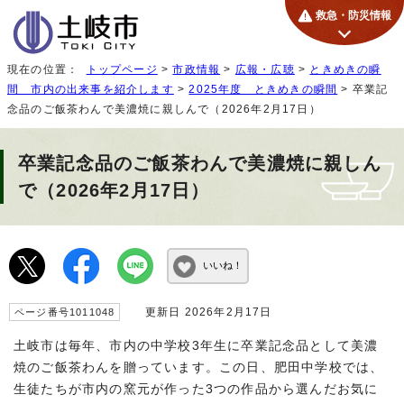
救急・防災情報
現在の位置：
トップページ
>
市政情報
>
広報・広聴
>
ときめきの瞬
間 市内の出来事を紹介します
>
2025年度 ときめきの瞬間
> 卒業記
念品のご飯茶わんで美濃焼に親しんで（2026年2月17日）
卒業記念品のご飯茶わんで美濃焼に親しん
で（2026年2月17日）
いいね！
更新日 2026年2月17日
ページ番号1011048
土岐市は毎年、市内の中学校3年生に卒業記念品として美濃
焼のご飯茶わんを贈っています。この日、肥田中学校では、
生徒たちが市内の窯元が作った3つの作品から選んだお気に