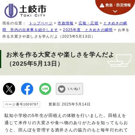
救急・防災情報
現在の位置：
トップページ
>
市政情報
>
広報・広聴
>
ときめきの瞬
間 市内の出来事を紹介します
>
2025年度 ときめきの瞬間
> お米を
作る大変さや楽しさを学んだよ（2025年5月13日）
お米を作る大変さや楽しさを学んだよ
（2025年5月13日）
いいね！
更新日 2025年5月14日
ページ番号1009797
駄知小学校の5年生が田植えの体験を行いました。田植えを
通じて米作りの大変さや食べ物のありがたみを知ってもらお
うと、田んぼを管理する酒井さんの協力のもと毎年行われて