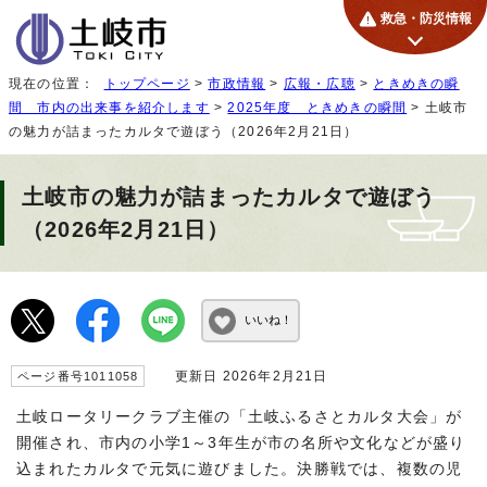
救急・防災情報
現在の位置：
トップページ
>
市政情報
>
広報・広聴
>
ときめきの瞬
間 市内の出来事を紹介します
>
2025年度 ときめきの瞬間
> 土岐市
の魅力が詰まったカルタで遊ぼう（2026年2月21日）
土岐市の魅力が詰まったカルタで遊ぼう
（2026年2月21日）
いいね！
更新日 2026年2月21日
ページ番号1011058
土岐ロータリークラブ主催の「土岐ふるさとカルタ大会」が
開催され、市内の小学1～3年生が市の名所や文化などが盛り
込まれたカルタで元気に遊びました。決勝戦では、複数の児